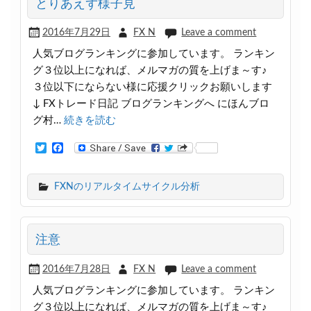
とりあえず様子見
2016年7月29日
FX N
Leave a comment
人気ブログランキングに参加しています。 ランキン
グ３位以上になれば、メルマガの質を上げま～す♪
３位以下にならない様に応援クリックお願いします
↓ FXトレード日記 ブログランキングへ にほんブロ
グ村…
続きを読む
T
F
w
a
i
c
t
e
FXNのリアルタイムサイクル分析
t
b
e
o
r
o
k
注意
2016年7月28日
FX N
Leave a comment
人気ブログランキングに参加しています。 ランキン
グ３位以上になれば、メルマガの質を上げま～す♪