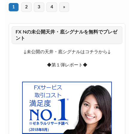
r
o
k
1
2
3
4
»
FX Nの未公開天井・底シグナルを無料でプレゼ
ント
↓未公開の天井・底シグナルはコチラから↓
◆第１弾レポート◆