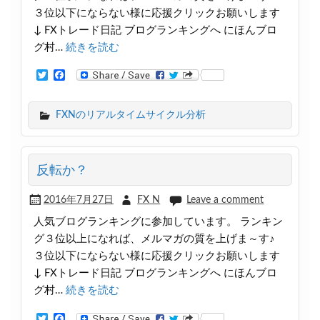
３位以下にならない様に応援クリックお願いします
↓ FXトレード日記 ブログランキングへ にほんブロ
グ村…
続きを読む
T
F
w
a
i
c
t
e
FXNのリアルタイムサイクル分析
t
b
e
o
r
o
k
反転か？
2016年7月27日
FX N
Leave a comment
人気ブログランキングに参加しています。 ランキン
グ３位以上になれば、メルマガの質を上げま～す♪
３位以下にならない様に応援クリックお願いします
↓ FXトレード日記 ブログランキングへ にほんブロ
グ村…
続きを読む
T
F