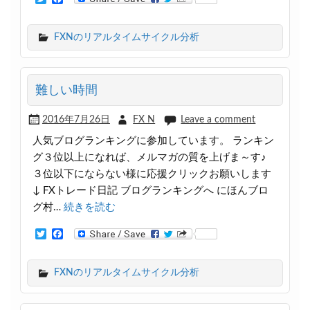
w
a
i
c
t
e
FXNのリアルタイムサイクル分析
t
b
e
o
r
o
k
難しい時間
2016年7月26日
FX N
Leave a comment
人気ブログランキングに参加しています。 ランキン
グ３位以上になれば、メルマガの質を上げま～す♪
３位以下にならない様に応援クリックお願いします
↓ FXトレード日記 ブログランキングへ にほんブロ
グ村…
続きを読む
T
F
w
a
i
c
t
e
FXNのリアルタイムサイクル分析
t
b
e
o
r
o