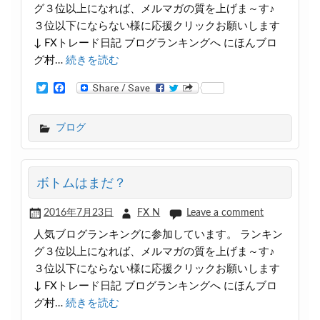
グ３位以上になれば、メルマガの質を上げま～す♪
３位以下にならない様に応援クリックお願いします
↓ FXトレード日記 ブログランキングへ にほんブロ
グ村…
続きを読む
T
F
w
a
i
c
t
e
ブログ
t
b
e
o
r
o
k
ボトムはまだ？
2016年7月23日
FX N
Leave a comment
人気ブログランキングに参加しています。 ランキン
グ３位以上になれば、メルマガの質を上げま～す♪
３位以下にならない様に応援クリックお願いします
↓ FXトレード日記 ブログランキングへ にほんブロ
グ村…
続きを読む