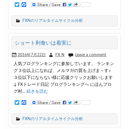
T
F
w
a
i
c
t
e
FXNのリアルタイムサイクル分析
t
b
e
o
r
o
k
ショート利食いは着実に
2016年7月22日
FX N
Leave a comment
人気ブログランキングに参加しています。 ランキン
グ３位以上になれば、メルマガの質を上げま～す♪
３位以下にならない様に応援クリックお願いします
↓ FXトレード日記 ブログランキングへ にほんブロ
グ村…
続きを読む
T
F
w
a
i
c
t
e
FXNのリアルタイムサイクル分析
t
b
e
o