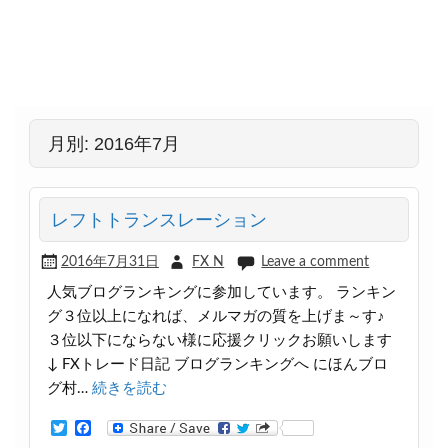
月別: 2016年7月
レフトトランスレーション
2016年7月31日
FX N
Leave a comment
人気ブログランキングに参加しています。 ランキン
グ３位以上になれば、メルマガの質を上げま～す♪
３位以下にならない様に応援クリックお願いします
↓ FXトレード日記 ブログランキングへ にほんブロ
グ村…
続きを読む
T
F
w
a