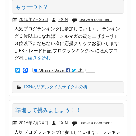
k
もう一つ下？
2016年7月25日
FX N
Leave a comment
人気ブログランキングに参加しています。 ランキン
グ３位以上になれば、メルマガの質を上げま～す♪
３位以下にならない様に応援クリックお願いします
↓ FXトレード日記 ブログランキングへ にほんブロ
グ村…
続きを読む
T
F
w
a
i
c
t
e
FXNのリアルタイムサイクル分析
t
b
e
o
r
o
k
準備して挑みましょう！！
2016年7月24日
FX N
Leave a comment
人気ブログランキングに参加しています。 ランキン