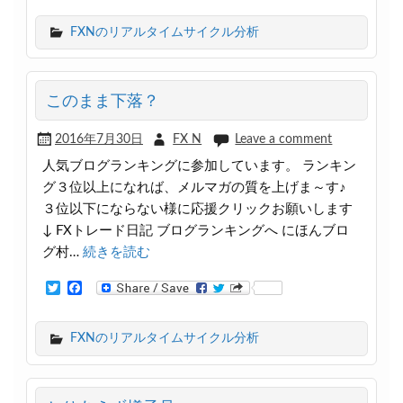
i
c
t
e
FXNのリアルタイムサイクル分析
t
b
e
o
r
o
k
このまま下落？
2016年7月30日
FX N
Leave a comment
人気ブログランキングに参加しています。 ランキン
グ３位以上になれば、メルマガの質を上げま～す♪
３位以下にならない様に応援クリックお願いします
↓ FXトレード日記 ブログランキングへ にほんブロ
グ村…
続きを読む
T
F
w
a
i
c
t
e
FXNのリアルタイムサイクル分析
t
b
e
o
r
o
k