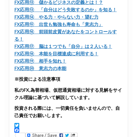
FX応用⑫ 儲かるビジネスの定義とは！？
FX応用⑬ 「自分はどう失敗するのか」を知る！
FX応用⑭ やる力・やらない力・望む力
FX応用⑮ 出世も勉強も寿命も「意志力」
FX応用⑯ 前頭前皮質があなたをコントロールす
る！
FX応用⑰ 脳は１つでも「自分」は２人いる！
FX応用⑱ 本能を目標達成に利用する！
FX応用⑲ 相手を知れ！
FX応用⑳ 意志力の本能
※投資による注意事項
私のFX,為替相場、仮想通貨相場に対する見解をサイ
クル理論に基づいて解説しています。
投資される際には、一切責任を負いませんので、自
己責任でお願いします。
T
w
F