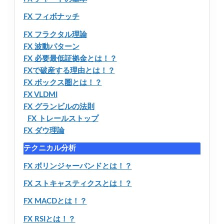
FX フィボナッチ
FX フラクタル理論
FX 波動パターン
FX 必要最低証拠金とは！？
FXで破産する理由とは！？
FX ボックス圏とは！？
FX VLDMI
FX グランビルの法則
FX トレールストップ
FX ダウ理論
テクニカル分析
FX ボリンジャーバンドとは！？
FX ストキャスティクスとは！？
FX MACDとは！？
FX RSIとは！？