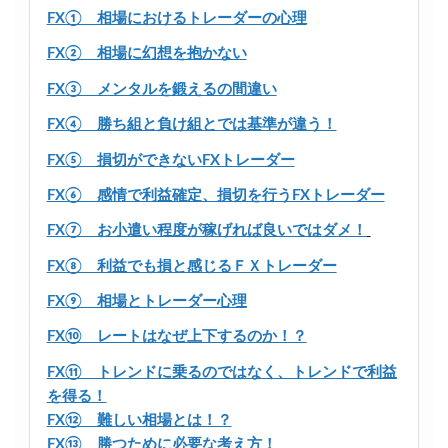
FX① 相場におけるトレーダーの心理
FX② 相場に幻想を抱かない
FX③ メンタルを鍛えるの間違い
FX④ 勝ち組と負け組とでは基準が違う！
FX⑤ 損切ができないFXトレーダー
FX⑥ 感情で利益確定、損切を行うFXトレーダー
FX⑦ お小遣い程度が稼げれば良いではダメ！
FX⑧ 利益でも損と感じるＦＸトレーダー
FX⑨ 相場とトレーダー心理
FX⑩ レートはなぜ上下するのか！？
FX⑪ トレンドに乗るのではなく、トレンドで利益
を得る！
FX⑫ 難しい相場とは！？
FX⑬ 勝つために必要な考え方！