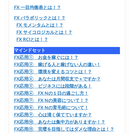
FX 一目均衡表とは！？
FX パラボリックとは！？
FX モメンタムとは！？
FX サイコロジカルとは！？
FX RCIとは！？
マインドセット
FX応用① お金を稼ぐには！？
FX応用② 稼げる人と稼げない人の違い！
FX応用③ 環境を変えるコツとは！？
FX応用④ あなたは月間収支で＋ですか？
FX応用⑤ ビジネスには段階がある！
FX応用⑥ FX Nの１日の過ごし方！
FX応用⑦ FX Nの美容について！？
FX応用⑧ FX Nの育毛術について！
FX応用⑨ 心は清く保てていますか？
FX応用⑩ あなたは集中力がありますか！？
FX応用⑪ 完璧を目指してはダメな理由とは！？