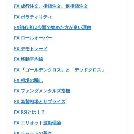
FX 成行注文、指値注文、逆指値注文
FX ボラティリティ
FX初心者は少額で始めた方が良い理由
FX ロールオーバー
FX デモトレード
FX 移動平均線
FX 「ゴールデンクロス」と「デッドクロス」
FX 相場の騙し
FX ファンダメンタルズ指標
FX 為替相場とサプライズ
FX RSIとは！？
FX エリオット波動理論
FX チャートの基本