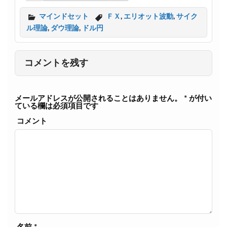
i
a
t
c
マインドセット
ＦＸ
,
エリオット波動
,
サイク
t
e
ル理論
,
ダウ理論
,
ドル円
e
b
r
o
o
k
コメントを残す
メールアドレスが公開されることはありません。
*
が付い
ている欄は必須項目です
コメント