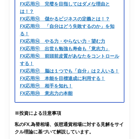
FX応用⑪ 完璧を目指してはダメな理由と
は！？
FX応用⑫ 儲かるビジネスの定義とは！？
FX応用⑬ 「自分はどう失敗するのか」を知
る！
FX応用⑭ やる力・やらない力・望む力
FX応用⑮ 出世も勉強も寿命も「意志力」
FX応用⑯ 前頭前皮質があなたをコントロール
する！
FX応用⑰ 脳は１つでも「自分」は２人いる！
FX応用⑱ 本能を目標達成に利用する！
FX応用⑲ 相手を知れ！
FX応用⑳ 意志力の本能
※投資による注意事項
私のFX,為替相場、仮想通貨相場に対する見解をサイ
クル理論に基づいて解説しています。