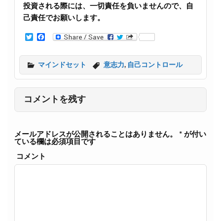
投資される際には、一切責任を負いませんので、自
己責任でお願いします。
T
F
w
a
i
c
t
e
マインドセット
意志力
,
自己コントロール
t
b
e
o
r
o
k
コメントを残す
メールアドレスが公開されることはありません。
*
が付い
ている欄は必須項目です
コメント