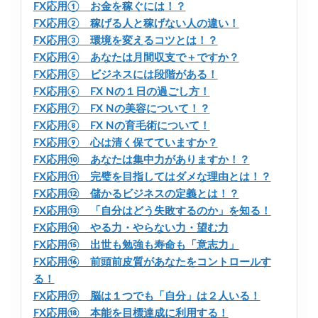
FX応用① お金を稼ぐには！？
FX応用② 稼げる人と稼げない人の違い！
FX応用③ 環境を変えるコツとは！？
FX応用④ あなたは月間収支で＋ですか？
FX応用⑤ ビジネスには段階がある！
FX応用⑥ FX Nの１日の過ごし方！
FX応用⑦ FX Nの美容について！？
FX応用⑧ FX Nの育毛術について！
FX応用⑨ 心は清く保てていますか？
FX応用⑩ あなたは集中力がありますか！？
FX応用⑪ 完璧を目指してはダメな理由とは！？
FX応用⑫ 儲かるビジネスの定義とは！？
FX応用⑬ 「自分はどう失敗するのか」を知る！
FX応用⑭ やる力・やらない力・望む力
FX応用⑮ 出世も勉強も寿命も「意志力」
FX応用⑯ 前頭前皮質があなたをコントロールす
る！
FX応用⑰ 脳は１つでも「自分」は２人いる！
FX応用⑱ 本能を目標達成に利用する！