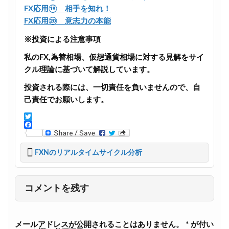
FX応用⑲ 相手を知れ！
FX応用⑳ 意志力の本能
※投資による注意事項
私のFX,為替相場、仮想通貨相場に対する見解をサイ
クル理論に基づいて解説しています。
投資される際には、一切責任を負いませんので、自
己責任でお願いします。
T
w
F
i
a
t
c
FXNのリアルタイムサイクル分析
t
e
e
b
r
o
o
コメントを残す
k
メールアドレスが公開されることはありません。
*
が付い