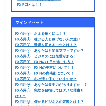
FX RCIとは！？
マインドセット
FX応用① お金を稼ぐには！？
FX応用② 稼げる人と稼げない人の違い！
FX応用③ 環境を変えるコツとは！？
FX応用④ あなたは月間収支で＋ですか？
FX応用⑤ ビジネスには段階がある！
FX応用⑥ FX Nの１日の過ごし方！
FX応用⑦ FX Nの美容について！？
FX応用⑧ FX Nの育毛術について！
FX応用⑨ 心は清く保てていますか？
FX応用⑩ あなたは集中力がありますか！？
FX応用⑪ 完璧を目指してはダメな理由と
は！？
FX応用⑫ 儲かるビジネスの定義とは！？