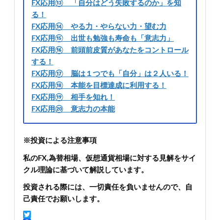
FX応用⑬ 「自分はどう失敗するのか」を知
る！
FX応用⑭ やる力・やらない力・望む力
FX応用⑮ 出世も勉強も寿命も「意志力」
FX応用⑯ 前頭前皮質があなたをコントロール
する！
FX応用⑰ 脳は１つでも「自分」は２人いる！
FX応用⑱ 本能を目標達成に利用する！
FX応用⑲ 相手を知れ！
FX応用⑳ 意志力の本能
※投資による注意事項
私のFX,為替相場、仮想通貨相場に対する見解をサイ
クル理論に基づいて解説しています。
投資される際には、一切責任を負いませんので、自
己責任でお願いします。