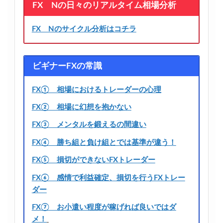
FX Nの日々のリアルタイム相場分析
FX Nのサイクル分析はコチラ
ビギナーFXの常識
FX① 相場におけるトレーダーの心理
FX② 相場に幻想を抱かない
FX③ メンタルを鍛えるの間違い
FX④ 勝ち組と負け組とでは基準が違う！
FX⑤ 損切ができないFXトレーダー
FX⑥ 感情で利益確定、損切を行うFXトレー
ダー
FX⑦ お小遣い程度が稼げれば良いではダ
メ！