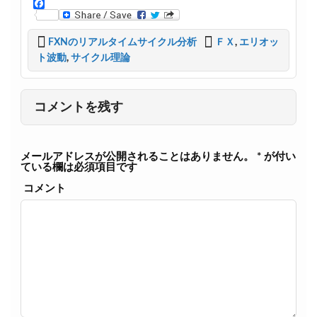
T
w
F
i
a
t
c
FXNのリアルタイムサイクル分析
ＦＸ
,
エリオッ
t
e
ト波動
,
サイクル理論
e
b
r
o
o
k
コメントを残す
メールアドレスが公開されることはありません。
*
が付い
ている欄は必須項目です
コメント