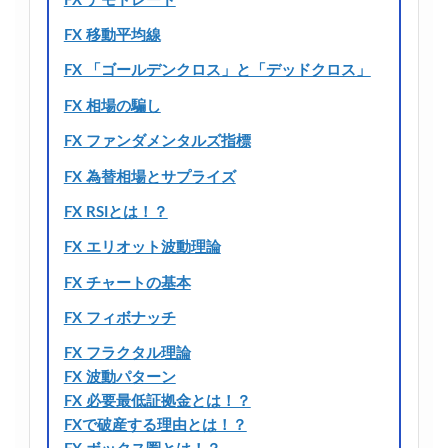
FX デモトレード
FX 移動平均線
FX 「ゴールデンクロス」と「デッドクロス」
FX 相場の騙し
FX ファンダメンタルズ指標
FX 為替相場とサプライズ
FX RSIとは！？
FX エリオット波動理論
FX チャートの基本
FX フィボナッチ
FX フラクタル理論
FX 波動パターン
FX 必要最低証拠金とは！？
FXで破産する理由とは！？