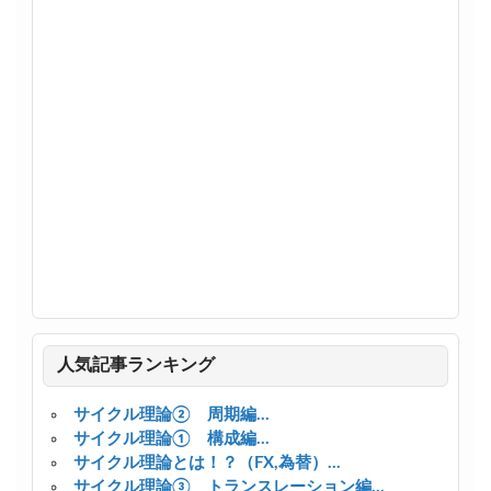
人気記事ランキング
サイクル理論② 周期編...
サイクル理論① 構成編...
サイクル理論とは！？（FX,為替）...
サイクル理論③ トランスレーション編...