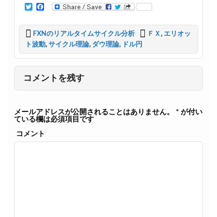
T
F
w
a
i
c
t
e
FXNのリアルタイムサイクル分析
ＦＸ
,
エリオッ
t
b
ト波動
,
サイクル理論
,
ダウ理論
,
ドル円
e
o
r
o
k
コメントを残す
メールアドレスが公開されることはありません。
*
が付い
ている欄は必須項目です
コメント