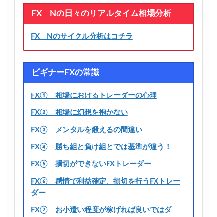
FX Nの日々のリアルタイム相場分析
FX Nのサイクル分析はコチラ
ビギナーFXの常識
FX① 相場におけるトレーダーの心理
FX② 相場に幻想を抱かない
FX③ メンタルを鍛えるの間違い
FX④ 勝ち組と負け組とでは基準が違う！
FX⑤ 損切ができないFXトレーダー
FX⑥ 感情で利益確定、損切を行うFXトレー
ダー
FX⑦ お小遣い程度が稼げれば良いではダ