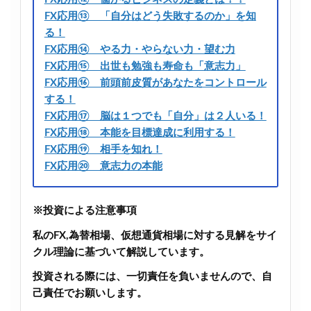
FX応用⑬ 「自分はどう失敗するのか」を知
る！
FX応用⑭ やる力・やらない力・望む力
FX応用⑮ 出世も勉強も寿命も「意志力」
FX応用⑯ 前頭前皮質があなたをコントロール
する！
FX応用⑰ 脳は１つでも「自分」は２人いる！
FX応用⑱ 本能を目標達成に利用する！
FX応用⑲ 相手を知れ！
FX応用⑳ 意志力の本能
※投資による注意事項
私のFX,為替相場、仮想通貨相場に対する見解をサイ
クル理論に基づいて解説しています。
投資される際には、一切責任を負いませんので、自
己責任でお願いします。