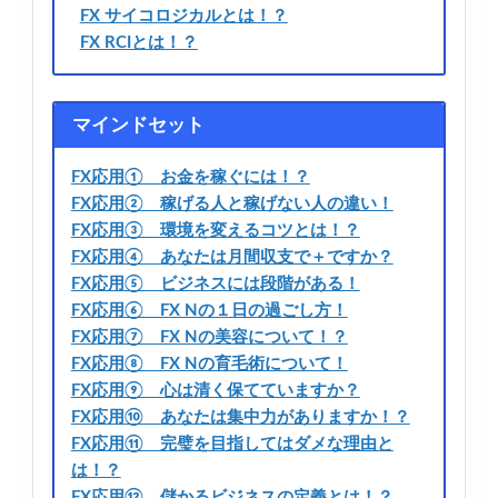
FX サイコロジカルとは！？
FX RCIとは！？
マインドセット
FX応用① お金を稼ぐには！？
FX応用② 稼げる人と稼げない人の違い！
FX応用③ 環境を変えるコツとは！？
FX応用④ あなたは月間収支で＋ですか？
FX応用⑤ ビジネスには段階がある！
FX応用⑥ FX Nの１日の過ごし方！
FX応用⑦ FX Nの美容について！？
FX応用⑧ FX Nの育毛術について！
FX応用⑨ 心は清く保てていますか？
FX応用⑩ あなたは集中力がありますか！？
FX応用⑪ 完璧を目指してはダメな理由と
は！？
FX応用⑫ 儲かるビジネスの定義とは！？