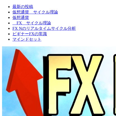
最新の投稿
FXNの相場観
仮想通貨 サイクル理論
仮想通貨
FX サイクル理論
FX Nのリアルタイムサイクル分析
ビギナーFXの常識
マインドセット