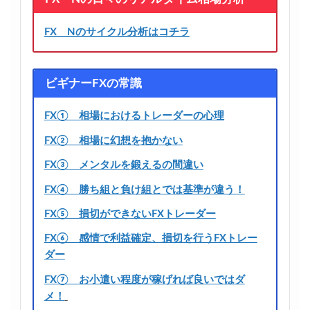
FX Nのサイクル分析はコチラ
ビギナーFXの常識
FX① 相場におけるトレーダーの心理
FX② 相場に幻想を抱かない
FX③ メンタルを鍛えるの間違い
FX④ 勝ち組と負け組とでは基準が違う！
FX⑤ 損切ができないFXトレーダー
FX⑥ 感情で利益確定、損切を行うFXトレー
ダー
FX⑦ お小遣い程度が稼げれば良いではダ
メ！