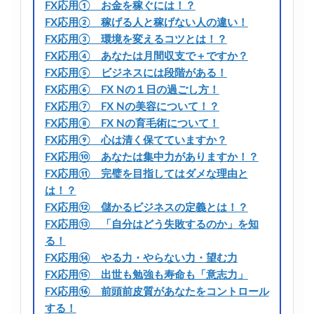
FX応用① お金を稼ぐには！？
FX応用② 稼げる人と稼げない人の違い！
FX応用③ 環境を変えるコツとは！？
FX応用④ あなたは月間収支で＋ですか？
FX応用⑤ ビジネスには段階がある！
FX応用⑥ FX Nの１日の過ごし方！
FX応用⑦ FX Nの美容について！？
FX応用⑧ FX Nの育毛術について！
FX応用⑨ 心は清く保てていますか？
FX応用⑩ あなたは集中力がありますか！？
FX応用⑪ 完璧を目指してはダメな理由と
は！？
FX応用⑫ 儲かるビジネスの定義とは！？
FX応用⑬ 「自分はどう失敗するのか」を知
る！
FX応用⑭ やる力・やらない力・望む力
FX応用⑮ 出世も勉強も寿命も「意志力」
FX応用⑯ 前頭前皮質があなたをコントロール
する！