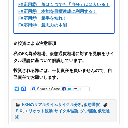
FX応用⑰ 脳は１つでも「自分」は２人いる！
FX応用⑱ 本能を目標達成に利用する！
FX応用⑲ 相手を知れ！
FX応用⑳ 意志力の本能
※投資による注意事項
私のFX,為替相場、仮想通貨相場に対する見解をサイ
クル理論に基づいて解説しています。
投資される際には、一切責任を負いませんので、自
己責任でお願いします。
T
F
w
a
i
c
t
e
FXNのリアルタイムサイクル分析
,
仮想通貨
t
b
ＦＸ
,
エリオット波動
,
サイクル理論
,
ダウ理論
,
仮想通
e
o
r
o
貨
k