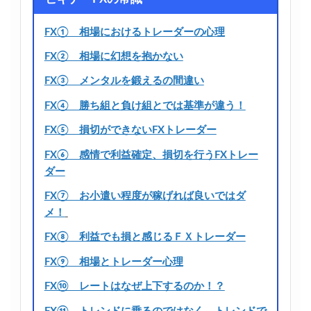
FX① 相場におけるトレーダーの心理
FX② 相場に幻想を抱かない
FX③ メンタルを鍛えるの間違い
FX④ 勝ち組と負け組とでは基準が違う！
FX⑤ 損切ができないFXトレーダー
FX⑥ 感情で利益確定、損切を行うFXトレー
ダー
FX⑦ お小遣い程度が稼げれば良いではダ
メ！
FX⑧ 利益でも損と感じるＦＸトレーダー
FX⑨ 相場とトレーダー心理
FX⑩ レートはなぜ上下するのか！？