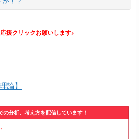
トか！？
に応援クリックお願いします♪
ル理論】
論での分析、考え方を配信しています！
る、