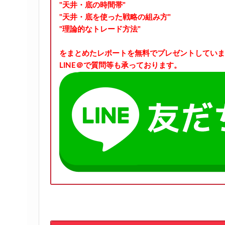
"天井・底の時間帯"
"天井・底を使った戦略の組み方"
"理論的なトレード方法"
をまとめたレポートを無料でプレゼントしていま
LINE＠で質問等も承っております。