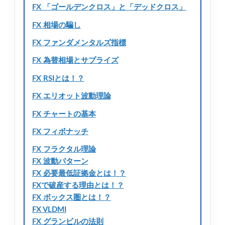
FX 「ゴールデンクロス」と「デッドクロス」
FX 相場の騙し
FX ファンダメンタルズ指標
FX 為替相場とサプライズ
FX RSIとは！？
FX エリオット波動理論
FX チャートの基本
FX フィボナッチ
FX フラクタル理論
FX 波動パターン
FX 必要最低証拠金とは！？
FXで破産する理由とは！？
FX ボックス圏とは！？
FX VLDMI
FX グランビルの法則