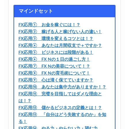
マインドセット
FX応用① お金を稼ぐには！？
FX応用② 稼げる人と稼げない人の違い！
FX応用③ 環境を変えるコツとは！？
FX応用④ あなたは月間収支で＋ですか？
FX応用⑤ ビジネスには段階がある！
FX応用⑥ FX Nの１日の過ごし方！
FX応用⑦ FX Nの美容について！？
FX応用⑧ FX Nの育毛術について！
FX応用⑨ 心は清く保てていますか？
FX応用⑩ あなたは集中力がありますか！？
FX応用⑪ 完璧を目指してはダメな理由と
は！？
FX応用⑫ 儲かるビジネスの定義とは！？
FX応用⑬ 「自分はどう失敗するのか」を知
る！
FX応用⑭ やる力・やらない力・望む力