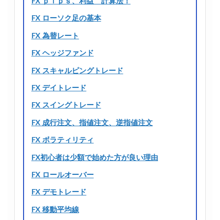
FX ｐｉｐｓ、利益 計算法！
FX ローソク足の基本
FX 為替レート
FX ヘッジファンド
FX スキャルピングトレード
FX デイトレード
FX スイングトレード
FX 成行注文、指値注文、逆指値注文
FX ボラティリティ
FX初心者は少額で始めた方が良い理由
FX ロールオーバー
FX デモトレード
FX 移動平均線