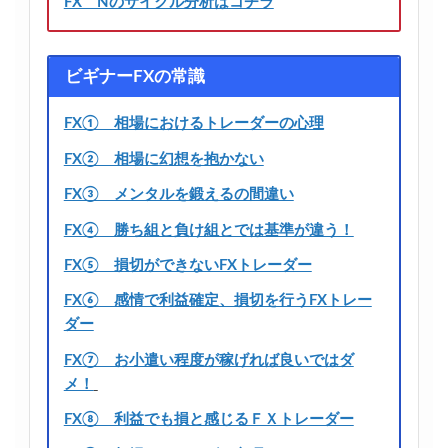
FX Nのサイクル分析はコチラ
ビギナーFXの常識
FX① 相場におけるトレーダーの心理
FX② 相場に幻想を抱かない
FX③ メンタルを鍛えるの間違い
FX④ 勝ち組と負け組とでは基準が違う！
FX⑤ 損切ができないFXトレーダー
FX⑥ 感情で利益確定、損切を行うFXトレー
ダー
FX⑦ お小遣い程度が稼げれば良いではダ
メ！
FX⑧ 利益でも損と感じるＦＸトレーダー