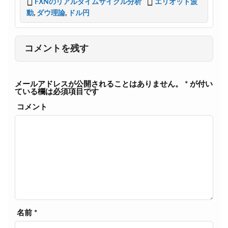
FXNのリアルタイムサイクル分析
エリオット波
t
e
動
,
ダウ理論
,
ドル円
e
b
r
o
o
k
コメントを残す
メールアドレスが公開されることはありません。
*
が付い
ている欄は必須項目です
コメント
名前
*