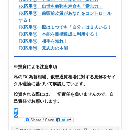
FX応用⑮ 出世も勉強も寿命も「意志力」
FX応用⑯ 前頭前皮質があなたをコントロール
する！
FX応用⑰ 脳は１つでも「自分」は２人いる！
FX応用⑱ 本能を目標達成に利用する！
FX応用⑲ 相手を知れ！
FX応用⑳ 意志力の本能
※投資による注意事項
私のFX,為替相場、仮想通貨相場に対する見解をサイ
クル理論に基づいて解説しています。
投資される際には、一切責任を負いませんので、自
己責任でお願いします。
T
w
F
i
a
t
c