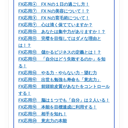
FX応用⑥ FX Nの１日の過ごし方！
FX応用⑦ FX Nの美容について！？
FX応用⑧ FX Nの育毛術について！
FX応用⑨ 心は清く保てていますか？
FX応用⑩ あなたは集中力がありますか！？
FX応用⑪ 完璧を目指してはダメな理由と
は！？
FX応用⑫ 儲かるビジネスの定義とは！？
FX応用⑬ 「自分はどう失敗するのか」を知
る！
FX応用⑭ やる力・やらない力・望む力
FX応用⑮ 出世も勉強も寿命も「意志力」
FX応用⑯ 前頭前皮質があなたをコントロール
する！
FX応用⑰ 脳は１つでも「自分」は２人いる！
FX応用⑱ 本能を目標達成に利用する！
FX応用⑲ 相手を知れ！
FX応用⑳ 意志力の本能