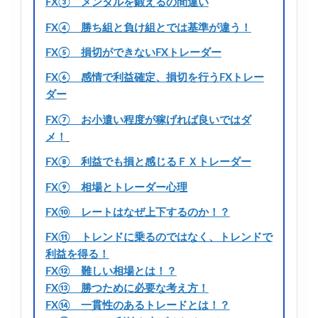
FX③ メンタルを鍛えるの間違い
FX④ 勝ち組と負け組とでは基準が違う！
FX⑤ 損切ができないFXトレーダー
FX⑥ 感情で利益確定、損切を行うFXトレー
ダー
FX⑦ お小遣い程度が稼げれば良いではダ
メ！
FX⑧ 利益でも損と感じるＦＸトレーダー
FX⑨ 相場とトレーダー心理
FX⑩ レートはなぜ上下するのか！？
FX⑪ トレンドに乗るのではなく、トレンドで
利益を得る！
FX⑫ 難しい相場とは！？
FX⑬ 勝つために必要な考え方！
FX⑭ 一貫性のあるトレードとは！？