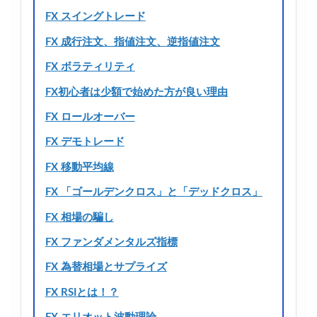
FX スイングトレード
FX 成行注文、指値注文、逆指値注文
FX ボラティリティ
FX初心者は少額で始めた方が良い理由
FX ロールオーバー
FX デモトレード
FX 移動平均線
FX 「ゴールデンクロス」と「デッドクロス」
FX 相場の騙し
FX ファンダメンタルズ指標
FX 為替相場とサプライズ
FX RSIとは！？