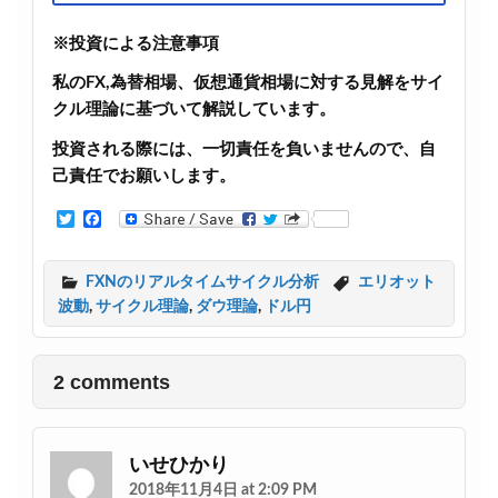
※投資による注意事項
私のFX,為替相場、仮想通貨相場に対する見解をサイ
クル理論に基づいて解説しています。
投資される際には、一切責任を負いませんので、自
己責任でお願いします。
T
F
w
a
i
c
t
e
FXNのリアルタイムサイクル分析
エリオット
t
b
波動
,
サイクル理論
,
ダウ理論
,
ドル円
e
o
r
o
k
2 comments
いせひかり
2018年11月4日 at 2:09 PM