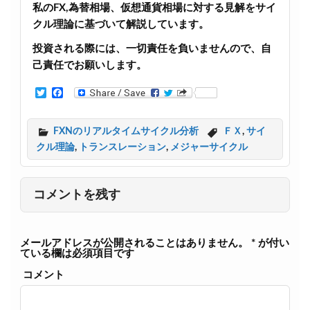
私のFX,為替相場、仮想通貨相場に対する見解をサイ
クル理論に基づいて解説しています。
投資される際には、一切責任を負いませんので、自
己責任でお願いします。
T
F
w
a
i
c
t
e
FXNのリアルタイムサイクル分析
ＦＸ
,
サイ
t
b
クル理論
,
トランスレーション
,
メジャーサイクル
e
o
r
o
k
コメントを残す
メールアドレスが公開されることはありません。
*
が付い
ている欄は必須項目です
コメント