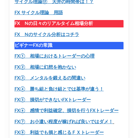
サイクル理論⑰ 天井の時間帯は！？
FX サイクル理論 用語
FX Nの日々のリアルタイム相場分析
FX Nのサイクル分析はコチラ
ビギナーFXの常識
FX① 相場におけるトレーダーの心理
FX② 相場に幻想を抱かない
FX③ メンタルを鍛えるの間違い
FX④ 勝ち組と負け組とでは基準が違う！
FX⑤ 損切ができないFXトレーダー
FX⑥ 感情で利益確定、損切を行うFXトレーダー
FX⑦ お小遣い程度が稼げれば良いではダメ！
FX⑧ 利益でも損と感じるＦＸトレーダー