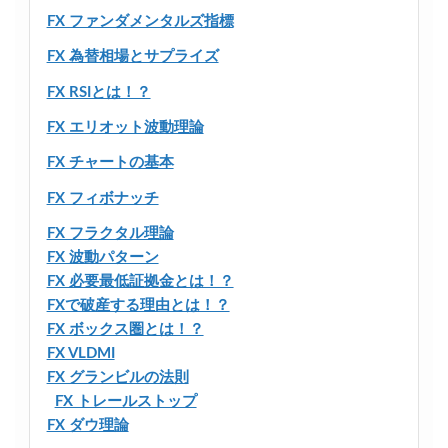
FX ファンダメンタルズ指標
FX 為替相場とサプライズ
FX RSIとは！？
FX エリオット波動理論
FX チャートの基本
FX フィボナッチ
FX フラクタル理論
FX 波動パターン
FX 必要最低証拠金とは！？
FXで破産する理由とは！？
FX ボックス圏とは！？
FX VLDMI
FX グランビルの法則
FX トレールストップ
FX ダウ理論