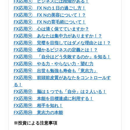
FX応用⑤ ビジネスには段階がある！
FX応用⑥ FX Nの１日の過ごし方！
FX応用⑦ FX Nの美容について！？
FX応用⑧ FX Nの育毛術について！
FX応用⑨ 心は清く保てていますか？
FX応用⑩ あなたは集中力がありますか！？
FX応用⑪ 完璧を目指してはダメな理由とは！？
FX応用⑫ 儲かるビジネスの定義とは！？
FX応用⑬ 「自分はどう失敗するのか」を知る！
FX応用⑭ やる力・やらない力・望む力
FX応用⑮ 出世も勉強も寿命も「意志力」
FX応用⑯ 前頭前皮質があなたをコントロールす
る！
FX応用⑰ 脳は１つでも「自分」は２人いる！
FX応用⑱ 本能を目標達成に利用する！
FX応用⑲ 相手を知れ！
FX応用⑳ 意志力の本能
※投資による注意事項