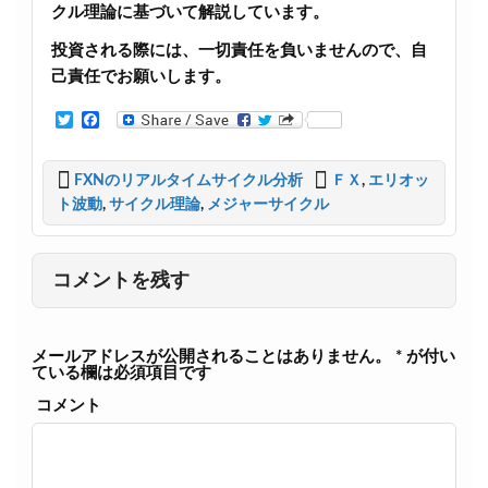
クル理論に基づいて解説しています。
投資される際には、一切責任を負いませんので、自
己責任でお願いします。
T
F
w
a
i
c
t
e
FXNのリアルタイムサイクル分析
ＦＸ
,
エリオッ
t
b
ト波動
,
サイクル理論
,
メジャーサイクル
e
o
r
o
k
コメントを残す
メールアドレスが公開されることはありません。
*
が付い
ている欄は必須項目です
コメント