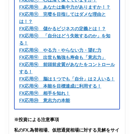
FX応用⑨ 心は清く保てていますか？
FX応用⑩ あなたは集中力がありますか！？
FX応用⑪ 完璧を目指してはダメな理由と
は！？
FX応用⑫ 儲かるビジネスの定義とは！？
FX応用⑬ 「自分はどう失敗するのか」を知
る！
FX応用⑭ やる力・やらない力・望む力
FX応用⑮ 出世も勉強も寿命も「意志力」
FX応用⑯ 前頭前皮質があなたをコントロール
する！
FX応用⑰ 脳は１つでも「自分」は２人いる！
FX応用⑱ 本能を目標達成に利用する！
FX応用⑲ 相手を知れ！
FX応用⑳ 意志力の本能
※投資による注意事項
私のFX,為替相場、仮想通貨相場に対する見解をサイ