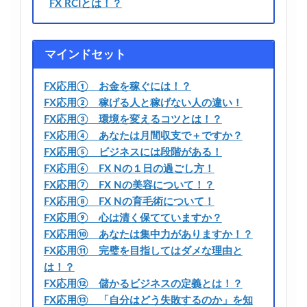
FX RCIとは！？
マインドセット
FX応用① お金を稼ぐには！？
FX応用② 稼げる人と稼げない人の違い！
FX応用③ 環境を変えるコツとは！？
FX応用④ あなたは月間収支で＋ですか？
FX応用⑤ ビジネスには段階がある！
FX応用⑥ FX Nの１日の過ごし方！
FX応用⑦ FX Nの美容について！？
FX応用⑧ FX Nの育毛術について！
FX応用⑨ 心は清く保てていますか？
FX応用⑩ あなたは集中力がありますか！？
FX応用⑪ 完璧を目指してはダメな理由と
は！？
FX応用⑫ 儲かるビジネスの定義とは！？
FX応用⑬ 「自分はどう失敗するのか」を知