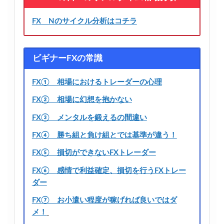
FX Nのサイクル分析はコチラ
ビギナーFXの常識
FX① 相場におけるトレーダーの心理
FX② 相場に幻想を抱かない
FX③ メンタルを鍛えるの間違い
FX④ 勝ち組と負け組とでは基準が違う！
FX⑤ 損切ができないFXトレーダー
FX⑥ 感情で利益確定、損切を行うFXトレー
ダー
FX⑦ お小遣い程度が稼げれば良いではダ
メ！