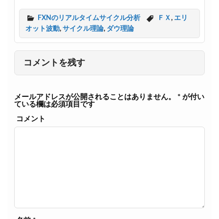
i
c
t
e
FXNのリアルタイムサイクル分析
ＦＸ
,
エリ
t
b
オット波動
,
サイクル理論
,
ダウ理論
e
o
r
o
k
コメントを残す
メールアドレスが公開されることはありません。
*
が付い
ている欄は必須項目です
コメント