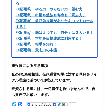
る！
FX応用⑭ やる力・やらない力・望む力
FX応用⑮ 出世も勉強も寿命も「意志力」
FX応用⑯ 前頭前皮質があなたをコントロール
する！
FX応用⑰ 脳は１つでも「自分」は２人いる！
FX応用⑱ 本能を目標達成に利用する！
FX応用⑲ 相手を知れ！
FX応用⑳ 意志力の本能
※投資による注意事項
私のFX,為替相場、仮想通貨相場に対する見解をサイ
クル理論に基づいて解説しています。
投資される際には、一切責任を負いませんので、自
己責任でお願いします。
T
F
w
a