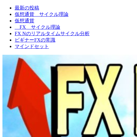
最新の投稿
FXNの相場観
仮想通貨 サイクル理論
仮想通貨
FX サイクル理論
FX Nのリアルタイムサイクル分析
ビギナーFXの常識
マインドセット