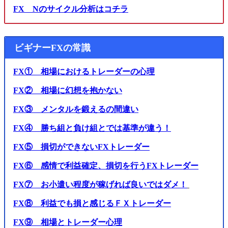
FX Nのサイクル分析はコチラ
ビギナーFXの常識
FX① 相場におけるトレーダーの心理
FX② 相場に幻想を抱かない
FX③ メンタルを鍛えるの間違い
FX④ 勝ち組と負け組とでは基準が違う！
FX⑤ 損切ができないFXトレーダー
FX⑥ 感情で利益確定、損切を行うFXトレーダー
FX⑦ お小遣い程度が稼げれば良いではダメ！
FX⑧ 利益でも損と感じるＦＸトレーダー
FX⑨ 相場とトレーダー心理