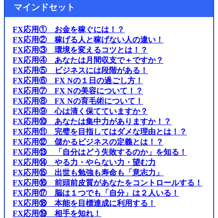
マインドセット
FX応用① お金を稼ぐには！？
FX応用② 稼げる人と稼げない人の違い！
FX応用③ 環境を変えるコツとは！？
FX応用④ あなたは月間収支で＋ですか？
FX応用⑤ ビジネスには段階がある！
FX応用⑥ FX Nの１日の過ごし方！
FX応用⑦ FX Nの美容について！？
FX応用⑧ FX Nの育毛術について！
FX応用⑨ 心は清く保てていますか？
FX応用⑩ あなたは集中力がありますか！？
FX応用⑪ 完璧を目指してはダメな理由とは！？
FX応用⑫ 儲かるビジネスの定義とは！？
FX応用⑬ 「自分はどう失敗するのか」を知る！
FX応用⑭ やる力・やらない力・望む力
FX応用⑮ 出世も勉強も寿命も「意志力」
FX応用⑯ 前頭前皮質があなたをコントロールする！
FX応用⑰ 脳は１つでも「自分」は２人いる！
FX応用⑱ 本能を目標達成に利用する！
FX応用⑲ 相手を知れ！