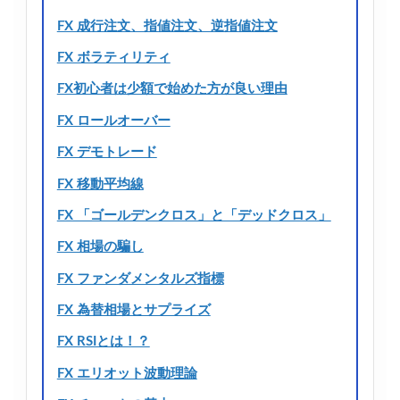
FX 成行注文、指値注文、逆指値注文
FX ボラティリティ
FX初心者は少額で始めた方が良い理由
FX ロールオーバー
FX デモトレード
FX 移動平均線
FX 「ゴールデンクロス」と「デッドクロス」
FX 相場の騙し
FX ファンダメンタルズ指標
FX 為替相場とサプライズ
FX RSIとは！？
FX エリオット波動理論