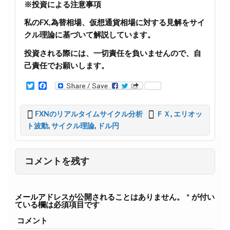
※投資による注意事項
私のFX,為替相場、仮想通貨相場に対する見解をサイ
クル理論に基づいて解説しています。
投資される際には、一切責任を負いませんので、自
己責任でお願いします。
T
F
w
a
i
c
t
e
FXNのリアルタイムサイクル分析
ＦＸ
,
エリオッ
t
b
ト波動
,
サイクル理論
,
ドル円
e
o
r
o
k
コメントを残す
メールアドレスが公開されることはありません。
*
が付い
ている欄は必須項目です
コメント