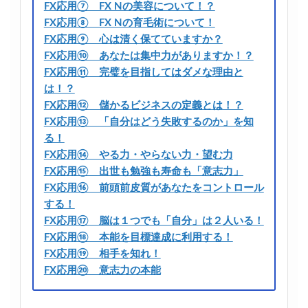
FX応用⑦ FX Nの美容について！？
FX応用⑧ FX Nの育毛術について！
FX応用⑨ 心は清く保てていますか？
FX応用⑩ あなたは集中力がありますか！？
FX応用⑪ 完璧を目指してはダメな理由と
は！？
FX応用⑫ 儲かるビジネスの定義とは！？
FX応用⑬ 「自分はどう失敗するのか」を知
る！
FX応用⑭ やる力・やらない力・望む力
FX応用⑮ 出世も勉強も寿命も「意志力」
FX応用⑯ 前頭前皮質があなたをコントロール
する！
FX応用⑰ 脳は１つでも「自分」は２人いる！
FX応用⑱ 本能を目標達成に利用する！
FX応用⑲ 相手を知れ！
FX応用⑳ 意志力の本能