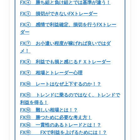
FX④ 勝ち組と負け組とでは基準が違う！
FX⑤ 損切ができないFXトレーダー
FX⑥ 感情で利益確定、損切を行うFXトレー
ダー
FX⑦ お小遣い程度が稼げれば良いではダ
メ！
FX⑧ 利益でも損と感じるＦＸトレーダー
FX⑨ 相場とトレーダー心理
FX⑩ レートはなぜ上下するのか！？
FX⑪ トレンドに乗るのではなく、トレンドで
利益を得る！
FX⑫ 難しい相場とは！？
FX⑬ 勝つために必要な考え方！
FX⑭ 一貫性のあるトレードとは！？
FX⑮ FXで利益を上げるためには！？