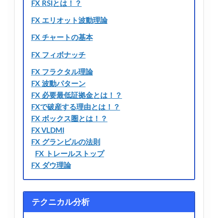
FX RSIとは！？
FX エリオット波動理論
FX チャートの基本
FX フィボナッチ
FX フラクタル理論
FX 波動パターン
FX 必要最低証拠金とは！？
FXで破産する理由とは！？
FX ボックス圏とは！？
FX VLDMI
FX グランビルの法則
FX トレールストップ
FX ダウ理論
テクニカル分析