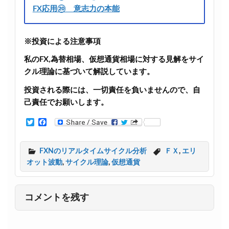
FX応用⑳ 意志力の本能
※投資による注意事項
私のFX,為替相場、仮想通貨相場に対する見解をサイ
クル理論に基づいて解説しています。
投資される際には、一切責任を負いませんので、自
己責任でお願いします。
T
F
w
a
i
c
t
e
FXNのリアルタイムサイクル分析
ＦＸ
,
エリ
t
b
オット波動
,
サイクル理論
,
仮想通貨
e
o
r
o
k
コメントを残す