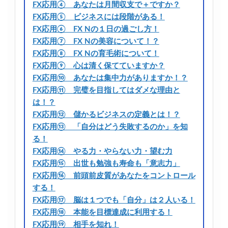
FX応用④ あなたは月間収支で＋ですか？
FX応用⑤ ビジネスには段階がある！
FX応用⑥ FX Nの１日の過ごし方！
FX応用⑦ FX Nの美容について！？
FX応用⑧ FX Nの育毛術について！
FX応用⑨ 心は清く保てていますか？
FX応用⑩ あなたは集中力がありますか！？
FX応用⑪ 完璧を目指してはダメな理由と
は！？
FX応用⑫ 儲かるビジネスの定義とは！？
FX応用⑬ 「自分はどう失敗するのか」を知
る！
FX応用⑭ やる力・やらない力・望む力
FX応用⑮ 出世も勉強も寿命も「意志力」
FX応用⑯ 前頭前皮質があなたをコントロール
する！
FX応用⑰ 脳は１つでも「自分」は２人いる！
FX応用⑱ 本能を目標達成に利用する！
FX応用⑲ 相手を知れ！