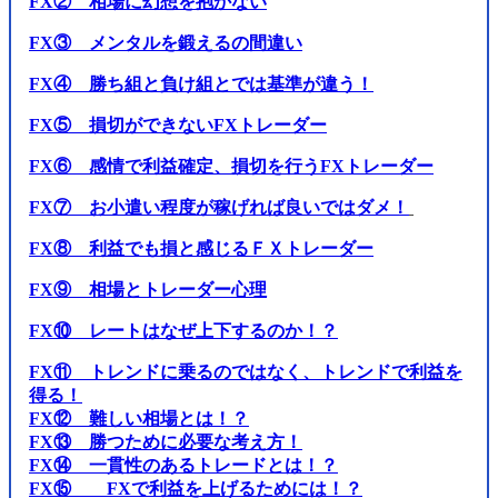
FX② 相場に幻想を抱かない
FX③ メンタルを鍛えるの間違い
FX④ 勝ち組と負け組とでは基準が違う！
FX⑤ 損切ができないFXトレーダー
FX⑥ 感情で利益確定、損切を行うFXトレーダー
FX⑦ お小遣い程度が稼げれば良いではダメ！
FX⑧ 利益でも損と感じるＦＸトレーダー
FX⑨ 相場とトレーダー心理
FX⑩ レートはなぜ上下するのか！？
FX⑪ トレンドに乗るのではなく、トレンドで利益を
得る！
FX⑫ 難しい相場とは！？
FX⑬ 勝つために必要な考え方！
FX⑭ 一貫性のあるトレードとは！？
FX⑮ FXで利益を上げるためには！？