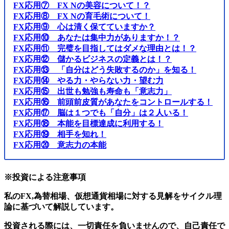
FX応用⑦ FX Nの美容について！？
FX応用⑧ FX Nの育毛術について！
FX応用⑨ 心は清く保てていますか？
FX応用⑩ あなたは集中力がありますか！？
FX応用⑪ 完璧を目指してはダメな理由とは！？
FX応用⑫ 儲かるビジネスの定義とは！？
FX応用⑬ 「自分はどう失敗するのか」を知る！
FX応用⑭ やる力・やらない力・望む力
FX応用⑮ 出世も勉強も寿命も「意志力」
FX応用⑯ 前頭前皮質があなたをコントロールする！
FX応用⑰ 脳は１つでも「自分」は２人いる！
FX応用⑱ 本能を目標達成に利用する！
FX応用⑲ 相手を知れ！
FX応用⑳ 意志力の本能
※投資による注意事項
私のFX,為替相場、仮想通貨相場に対する見解をサイクル理
論に基づいて解説しています。
投資される際には、一切責任を負いませんので、自己責任で