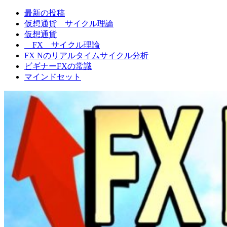
最新の投稿
FXNの相場観
仮想通貨 サイクル理論
仮想通貨
FX サイクル理論
FX Nのリアルタイムサイクル分析
ビギナーFXの常識
マインドセット