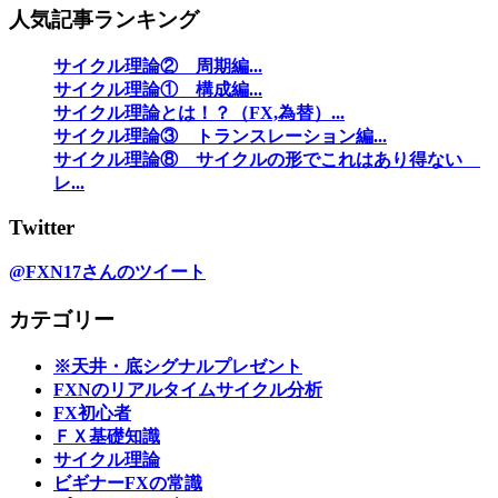
人気記事ランキング
サイクル理論② 周期編...
サイクル理論① 構成編...
サイクル理論とは！？（FX,為替）...
サイクル理論③ トランスレーション編...
サイクル理論⑧ サイクルの形でこれはあり得ない
レ...
Twitter
@FXN17さんのツイート
カテゴリー
※天井・底シグナルプレゼント
FXNのリアルタイムサイクル分析
FX初心者
ＦＸ基礎知識
サイクル理論
ビギナーFXの常識