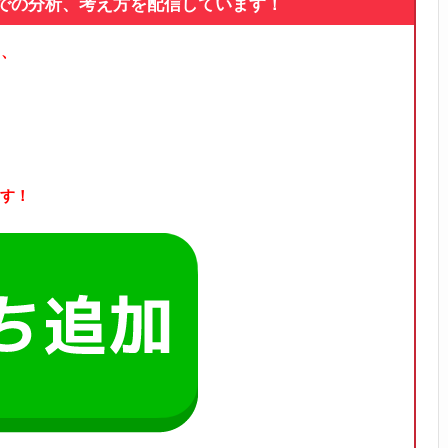
論での分析、考え方を配信しています！
る、
す！