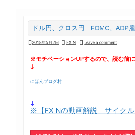
ドル円、クロス円 FOMC、ADP
2018年5月2日
FX N
Leave a comment
※モチベーションUPするので、読む前
↓
にほんブログ村
↓
※【FX Nの動画解説 サイク