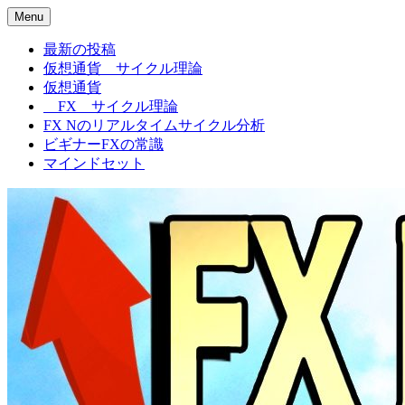
Menu
FXNの相場観
最新の投稿
仮想通貨 サイクル理論
仮想通貨
FX サイクル理論
FX Nのリアルタイムサイクル分析
ビギナーFXの常識
マインドセット