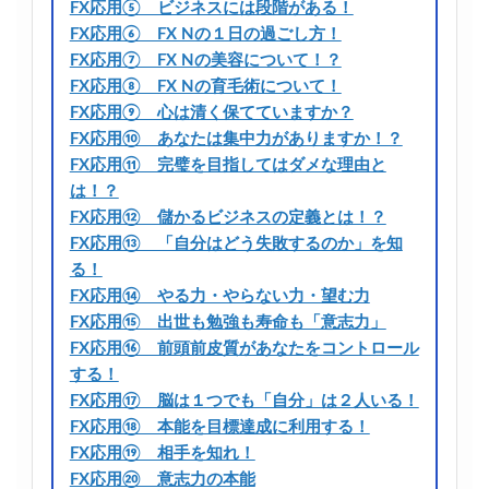
FX応用⑤ ビジネスには段階がある！
FX応用⑥ FX Nの１日の過ごし方！
FX応用⑦ FX Nの美容について！？
FX応用⑧ FX Nの育毛術について！
FX応用⑨ 心は清く保てていますか？
FX応用⑩ あなたは集中力がありますか！？
FX応用⑪ 完璧を目指してはダメな理由と
は！？
FX応用⑫ 儲かるビジネスの定義とは！？
FX応用⑬ 「自分はどう失敗するのか」を知
る！
FX応用⑭ やる力・やらない力・望む力
FX応用⑮ 出世も勉強も寿命も「意志力」
FX応用⑯ 前頭前皮質があなたをコントロール
する！
FX応用⑰ 脳は１つでも「自分」は２人いる！
FX応用⑱ 本能を目標達成に利用する！
FX応用⑲ 相手を知れ！
FX応用⑳ 意志力の本能