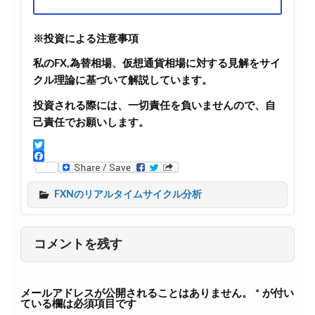
※投資による注意事項
私のFX,為替相場、仮想通貨相場に対する見解をサイ
クル理論に基づいて解説しています。
投資される際には、一切責任を負いませんので、自
己責任でお願いします。
T
w
F
i
a
t
c
FXNのリアルタイムサイクル分析
t
e
e
b
r
o
o
コメントを残す
k
メールアドレスが公開されることはありません。
*
が付い
ている欄は必須項目です