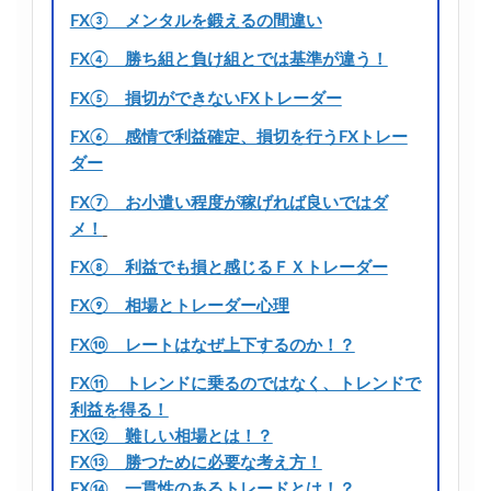
FX③ メンタルを鍛えるの間違い
FX④ 勝ち組と負け組とでは基準が違う！
FX⑤ 損切ができないFXトレーダー
FX⑥ 感情で利益確定、損切を行うFXトレー
ダー
FX⑦ お小遣い程度が稼げれば良いではダ
メ！
FX⑧ 利益でも損と感じるＦＸトレーダー
FX⑨ 相場とトレーダー心理
FX⑩ レートはなぜ上下するのか！？
FX⑪ トレンドに乗るのではなく、トレンドで
利益を得る！
FX⑫ 難しい相場とは！？
FX⑬ 勝つために必要な考え方！
FX⑭ 一貫性のあるトレードとは！？