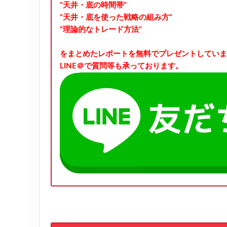
"天井・底の時間帯"
"天井・底を使った戦略の組み方"
"理論的なトレード方法"
をまとめたレポートを無料でプレゼントしていま
LINE＠で質問等も承っております。