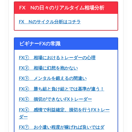
FX Nの日々のリアルタイム相場分析
FX Nのサイクル分析はコチラ
ビギナーFXの常識
FX① 相場におけるトレーダーの心理
FX② 相場に幻想を抱かない
FX③ メンタルを鍛えるの間違い
FX④ 勝ち組と負け組とでは基準が違う！
FX⑤ 損切ができないFXトレーダー
FX⑥ 感情で利益確定、損切を行うFXトレー
ダー
FX⑦ お小遣い程度が稼げれば良いではダ