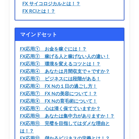
FX サイコロジカルとは！？
FX RCIとは！？
マインドセット
FX応用① お金を稼ぐには！？
FX応用② 稼げる人と稼げない人の違い！
FX応用③ 環境を変えるコツとは！？
FX応用④ あなたは月間収支で＋ですか？
FX応用⑤ ビジネスには段階がある！
FX応用⑥ FX Nの１日の過ごし方！
FX応用⑦ FX Nの美容について！？
FX応用⑧ FX Nの育毛術について！
FX応用⑨ 心は清く保てていますか？
FX応用⑩ あなたは集中力がありますか！？
FX応用⑪ 完璧を目指してはダメな理由と
は！？
FX応用⑫ 儲かるビジネスの定義とは！？