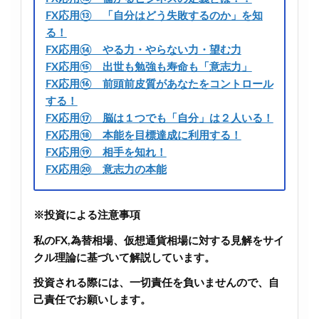
FX応用⑬ 「自分はどう失敗するのか」を知
る！
FX応用⑭ やる力・やらない力・望む力
FX応用⑮ 出世も勉強も寿命も「意志力」
FX応用⑯ 前頭前皮質があなたをコントロール
する！
FX応用⑰ 脳は１つでも「自分」は２人いる！
FX応用⑱ 本能を目標達成に利用する！
FX応用⑲ 相手を知れ！
FX応用⑳ 意志力の本能
※投資による注意事項
私のFX,為替相場、仮想通貨相場に対する見解をサイ
クル理論に基づいて解説しています。
投資される際には、一切責任を負いませんので、自
己責任でお願いします。