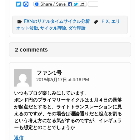
T
F
w
a
i
c
t
e
FXNのリアルタイムサイクル分析
ＦＸ
,
エリ
t
b
オット波動
,
サイクル理論
,
ダウ理論
e
o
r
o
k
2 comments
ファン1号
2019年5月17日 at 4:18 PM
いつもブログ楽しみにしています。
ポンド円のプライマリーサイクルは１月４日の暴落
が起点だとすると、ライトトランスレーションに見
えるのですが、その場合は理論通りだと起点を割る
という考え方になる気がするのですが、イレギュラ
ーも想定とのことでしょうか
返信