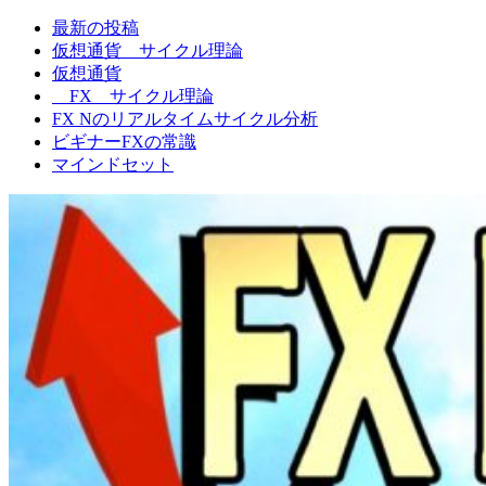
最新の投稿
FXNの相場観
仮想通貨 サイクル理論
仮想通貨
FX サイクル理論
FX Nのリアルタイムサイクル分析
ビギナーFXの常識
マインドセット