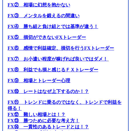
FX② 相場に幻想を抱かない
FX③ メンタルを鍛えるの間違い
FX④ 勝ち組と負け組とでは基準が違う！
FX⑤ 損切ができないFXトレーダー
FX⑥ 感情で利益確定、損切を行うFXトレーダー
FX⑦ お小遣い程度が稼げれば良いではダメ！
FX⑧ 利益でも損と感じるＦＸトレーダー
FX⑨ 相場とトレーダー心理
FX⑩ レートはなぜ上下するのか！？
FX⑪ トレンドに乗るのではなく、トレンドで利益を
得る！
FX⑫ 難しい相場とは！？
FX⑬ 勝つために必要な考え方！
FX⑭ 一貫性のあるトレードとは！？