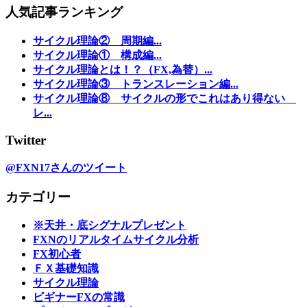
人気記事ランキング
サイクル理論② 周期編...
サイクル理論① 構成編...
サイクル理論とは！？（FX,為替）...
サイクル理論③ トランスレーション編...
サイクル理論⑧ サイクルの形でこれはあり得ない
レ...
Twitter
@FXN17さんのツイート
カテゴリー
※天井・底シグナルプレゼント
FXNのリアルタイムサイクル分析
FX初心者
ＦＸ基礎知識
サイクル理論
ビギナーFXの常識