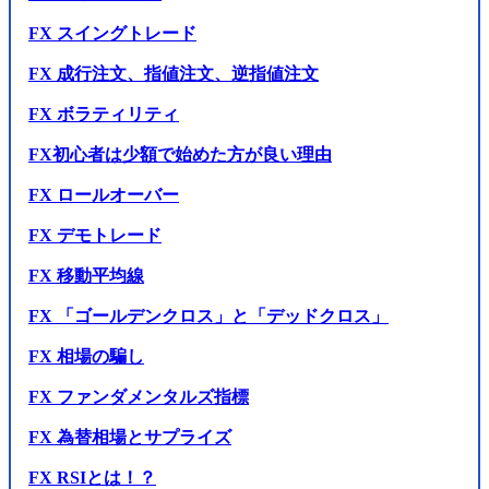
FX スイングトレード
FX 成行注文、指値注文、逆指値注文
FX ボラティリティ
FX初心者は少額で始めた方が良い理由
FX ロールオーバー
FX デモトレード
FX 移動平均線
FX 「ゴールデンクロス」と「デッドクロス」
FX 相場の騙し
FX ファンダメンタルズ指標
FX 為替相場とサプライズ
FX RSIとは！？