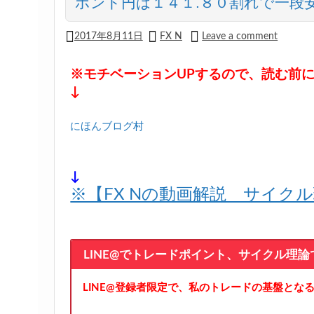
ポンド円は１４１.８０割れで一段
2017年8月11日
FX N
Leave a comment
※モチベーションUPするので、読む前
↓
にほんブログ村
↓
※【FX Nの動画解説 サイク
LINE@でトレードポイント、サイクル理
LINE@登録者限定で、私のトレードの基盤とな