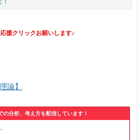
安！
に応援クリックお願いします♪
ル理論】
論での分析、考え方を配信しています！
る、