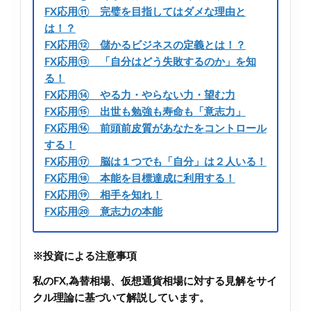
FX応用⑪ 完璧を目指してはダメな理由と
は！？
FX応用⑫ 儲かるビジネスの定義とは！？
FX応用⑬ 「自分はどう失敗するのか」を知
る！
FX応用⑭ やる力・やらない力・望む力
FX応用⑮ 出世も勉強も寿命も「意志力」
FX応用⑯ 前頭前皮質があなたをコントロール
する！
FX応用⑰ 脳は１つでも「自分」は２人いる！
FX応用⑱ 本能を目標達成に利用する！
FX応用⑲ 相手を知れ！
FX応用⑳ 意志力の本能
※投資による注意事項
私のFX,為替相場、仮想通貨相場に対する見解をサイ
クル理論に基づいて解説しています。