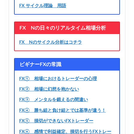
FX サイクル理論 用語
FX Nの日々のリアルタイム相場分析
FX Nのサイクル分析はコチラ
ビギナーFXの常識
FX① 相場におけるトレーダーの心理
FX② 相場に幻想を抱かない
FX③ メンタルを鍛えるの間違い
FX④ 勝ち組と負け組とでは基準が違う！
FX⑤ 損切ができないFXトレーダー
FX⑥ 感情で利益確定、損切を行うFXトレー