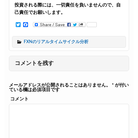
投資される際には、一切責任を負いませんので、自
己責任でお願いします。
T
F
w
a
i
c
t
e
FXNのリアルタイムサイクル分析
t
b
e
o
r
o
k
コメントを残す
メールアドレスが公開されることはありません。
*
が付い
ている欄は必須項目です
コメント