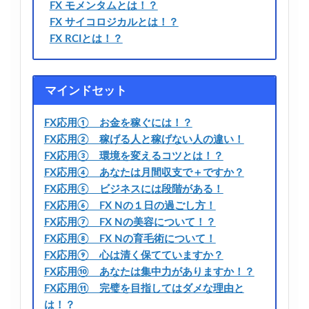
FX モメンタムとは！？
FX サイコロジカルとは！？
FX RCIとは！？
マインドセット
FX応用① お金を稼ぐには！？
FX応用② 稼げる人と稼げない人の違い！
FX応用③ 環境を変えるコツとは！？
FX応用④ あなたは月間収支で＋ですか？
FX応用⑤ ビジネスには段階がある！
FX応用⑥ FX Nの１日の過ごし方！
FX応用⑦ FX Nの美容について！？
FX応用⑧ FX Nの育毛術について！
FX応用⑨ 心は清く保てていますか？
FX応用⑩ あなたは集中力がありますか！？
FX応用⑪ 完璧を目指してはダメな理由と
は！？