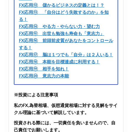
FX応用⑫ 儲かるビジネスの定義とは！？
FX応用⑬ 「自分はどう失敗するのか」を知
る！
FX応用⑭ やる力・やらない力・望む力
FX応用⑮ 出世も勉強も寿命も「意志力」
FX応用⑯ 前頭前皮質があなたをコントロール
する！
FX応用⑰ 脳は１つでも「自分」は２人いる！
FX応用⑱ 本能を目標達成に利用する！
FX応用⑲ 相手を知れ！
FX応用⑳ 意志力の本能
※投資による注意事項
私のFX,為替相場、仮想通貨相場に対する見解をサイ
クル理論に基づいて解説しています。
投資される際には、一切責任を負いませんので、自
己責任でお願いします。