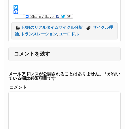
T
w
F
i
a
t
c
FXNのリアルタイムサイクル分析
サイクル理
t
e
論
,
トランスレーション
,
ユーロドル
e
b
r
o
o
k
コメントを残す
メールアドレスが公開されることはありません。
*
が付い
ている欄は必須項目です
コメント