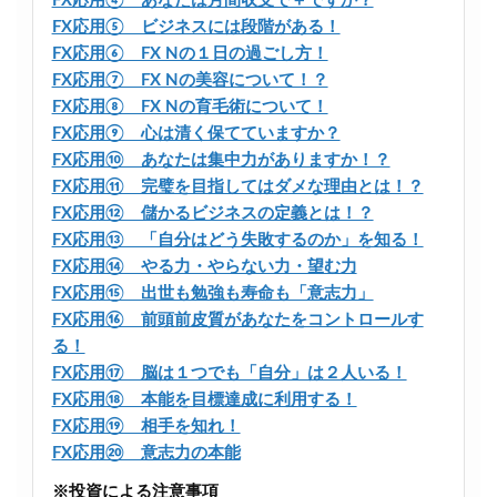
FX応用④ あなたは月間収支で＋ですか？
FX応用⑤ ビジネスには段階がある！
FX応用⑥ FX Nの１日の過ごし方！
FX応用⑦ FX Nの美容について！？
FX応用⑧ FX Nの育毛術について！
FX応用⑨ 心は清く保てていますか？
FX応用⑩ あなたは集中力がありますか！？
FX応用⑪ 完璧を目指してはダメな理由とは！？
FX応用⑫ 儲かるビジネスの定義とは！？
FX応用⑬ 「自分はどう失敗するのか」を知る！
FX応用⑭ やる力・やらない力・望む力
FX応用⑮ 出世も勉強も寿命も「意志力」
FX応用⑯ 前頭前皮質があなたをコントロールす
る！
FX応用⑰ 脳は１つでも「自分」は２人いる！
FX応用⑱ 本能を目標達成に利用する！
FX応用⑲ 相手を知れ！
FX応用⑳ 意志力の本能
※投資による注意事項