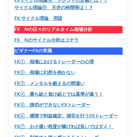
FXサイクル理論⑯ トレンドの定義とは！？
サイクル理論⑰ 天井の時間帯は！？
FX サイクル理論 用語
FX Nの日々のリアルタイム相場分析
FX Nのサイクル分析はコチラ
ビギナーFXの常識
FX① 相場におけるトレーダーの心理
FX② 相場に幻想を抱かない
FX③ メンタルを鍛えるの間違い
FX④ 勝ち組と負け組とでは基準が違う！
FX⑤ 損切ができないFXトレーダー
FX⑥ 感情で利益確定、損切を行うFXトレーダー
FX⑦ お小遣い程度が稼げれば良いではダメ！