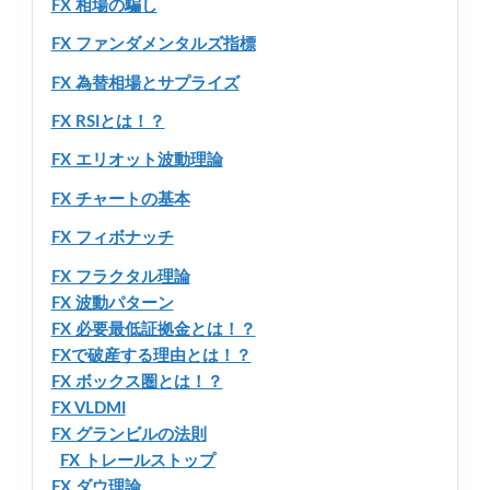
FX 相場の騙し
FX ファンダメンタルズ指標
FX 為替相場とサプライズ
FX RSIとは！？
FX エリオット波動理論
FX チャートの基本
FX フィボナッチ
FX フラクタル理論
FX 波動パターン
FX 必要最低証拠金とは！？
FXで破産する理由とは！？
FX ボックス圏とは！？
FX VLDMI
FX グランビルの法則
FX トレールストップ
FX ダウ理論