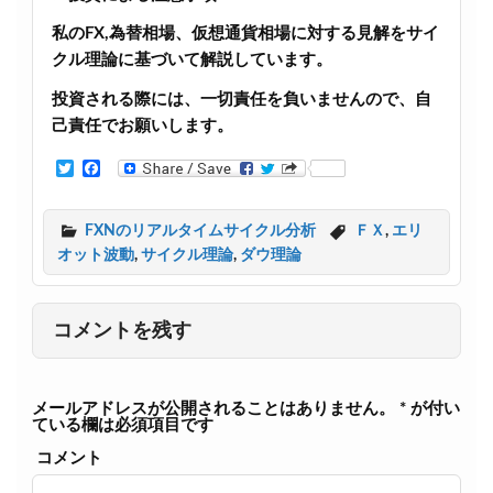
私のFX,為替相場、仮想通貨相場に対する見解をサイ
クル理論に基づいて解説しています。
投資される際には、一切責任を負いませんので、自
己責任でお願いします。
T
F
w
a
i
c
t
e
FXNのリアルタイムサイクル分析
ＦＸ
,
エリ
t
b
オット波動
,
サイクル理論
,
ダウ理論
e
o
r
o
k
コメントを残す
メールアドレスが公開されることはありません。
*
が付い
ている欄は必須項目です
コメント