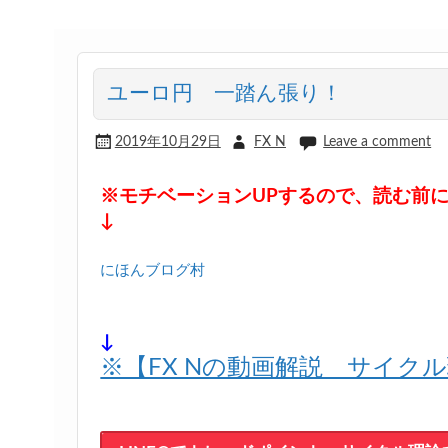
ユーロ円 一踏ん張り！
2019年10月29日
FX N
Leave a comment
※モチベーションUPするので、読む前
↓
にほんブログ村
↓
※【FX Nの動画解説 サイク