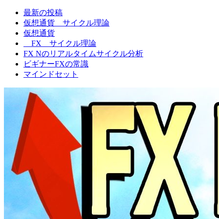
最新の投稿
FXNの相場観
仮想通貨 サイクル理論
仮想通貨
FX サイクル理論
FX Nのリアルタイムサイクル分析
ビギナーFXの常識
マインドセット