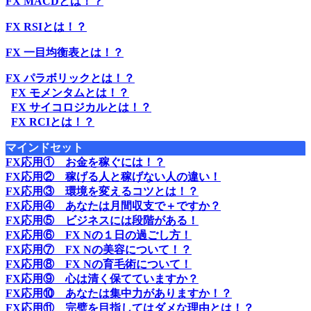
FX MACDとは！？
FX RSIとは！？
FX 一目均衡表とは！？
FX パラボリックとは！？
FX モメンタムとは！？
FX サイコロジカルとは！？
FX RCIとは！？
マインドセット
FX応用① お金を稼ぐには！？
FX応用② 稼げる人と稼げない人の違い！
FX応用③ 環境を変えるコツとは！？
FX応用④ あなたは月間収支で＋ですか？
FX応用⑤ ビジネスには段階がある！
FX応用⑥ FX Nの１日の過ごし方！
FX応用⑦ FX Nの美容について！？
FX応用⑧ FX Nの育毛術について！
FX応用⑨ 心は清く保てていますか？
FX応用⑩ あなたは集中力がありますか！？
FX応用⑪ 完璧を目指してはダメな理由とは！？