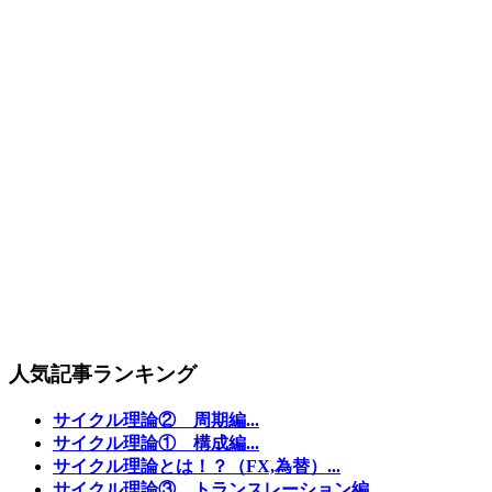
人気記事ランキング
サイクル理論② 周期編...
サイクル理論① 構成編...
サイクル理論とは！？（FX,為替）...
サイクル理論③ トランスレーション編...