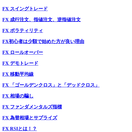
FX スイングトレード
FX 成行注文、指値注文、逆指値注文
FX ボラティリティ
FX初心者は少額で始めた方が良い理由
FX ロールオーバー
FX デモトレード
FX 移動平均線
FX 「ゴールデンクロス」と「デッドクロス」
FX 相場の騙し
FX ファンダメンタルズ指標
FX 為替相場とサプライズ
FX RSIとは！？