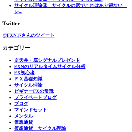
サイクル理論⑧ サイクルの形でこれはあり得ない
レ...
Twitter
@FXN17さんのツイート
カテゴリー
※天井・底シグナルプレゼント
FXNのリアルタイムサイクル分析
FX初心者
ＦＸ基礎知識
サイクル理論
ビギナーFXの常識
プライベートブログ
ブログ
マインドセット
メンタル
仮想通貨
仮想通貨 サイクル理論