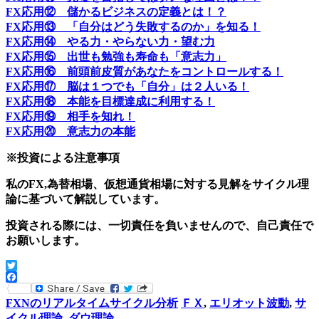
FX応用⑫ 儲かるビジネスの定義とは！？
FX応用⑬ 「自分はどう失敗するのか」を知る！
FX応用⑭ やる力・やらない力・望む力
FX応用⑮ 出世も勉強も寿命も「意志力」
FX応用⑯ 前頭前皮質があなたをコントロールする！
FX応用⑰ 脳は１つでも「自分」は２人いる！
FX応用⑱ 本能を目標達成に利用する！
FX応用⑲ 相手を知れ！
FX応用⑳ 意志力の本能
※投資による注意事項
私のFX,為替相場、仮想通貨相場に対する見解をサイクル理
論に基づいて解説しています。
投資される際には、一切責任を負いませんので、自己責任で
お願いします。
Twitter
Facebook
FXNのリアルタイムサイクル分析
ＦＸ
,
エリオット波動
,
サ
イクル理論
,
ダウ理論