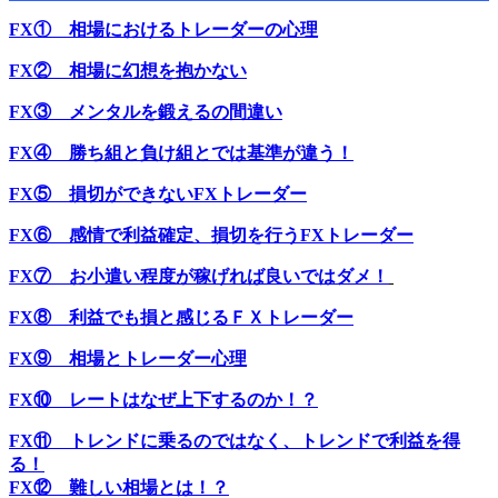
FX① 相場におけるトレーダーの心理
FX② 相場に幻想を抱かない
FX③ メンタルを鍛えるの間違い
FX④ 勝ち組と負け組とでは基準が違う！
FX⑤ 損切ができないFXトレーダー
FX⑥ 感情で利益確定、損切を行うFXトレーダー
FX⑦ お小遣い程度が稼げれば良いではダメ！
FX⑧ 利益でも損と感じるＦＸトレーダー
FX⑨ 相場とトレーダー心理
FX⑩ レートはなぜ上下するのか！？
FX⑪ トレンドに乗るのではなく、トレンドで利益を得
る！
FX⑫ 難しい相場とは！？