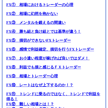
FX① 相場におけるトレーダーの心理
FX② 相場に幻想を抱かない
FX③ メンタルを鍛えるの間違い
FX④ 勝ち組と負け組とでは基準が違う！
FX⑤ 損切ができないFXトレーダー
FX⑥ 感情で利益確定、損切を行うFXトレーダー
FX⑦ お小遣い程度が稼げれば良いではダメ！
FX⑧ 利益でも損と感じるＦＸトレーダー
FX⑨ 相場とトレーダー心理
FX⑩ レートはなぜ上下するのか！？
FX⑪ トレンドに乗るのではなく、トレンドで利益を
得る！
FX⑫ 難しい相場とは！？