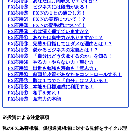
FX応用④ あなたは月間収支で＋ですか？
FX応用⑤ ビジネスには段階がある！
FX応用⑥ FX Nの１日の過ごし方！
FX応用⑦ FX Nの美容について！？
FX応用⑧ FX Nの育毛術について！
FX応用⑨ 心は清く保てていますか？
FX応用⑩ あなたは集中力がありますか！？
FX応用⑪ 完璧を目指してはダメな理由とは！？
FX応用⑫ 儲かるビジネスの定義とは！？
FX応用⑬ 「自分はどう失敗するのか」を知る！
FX応用⑭ やる力・やらない力・望む力
FX応用⑮ 出世も勉強も寿命も「意志力」
FX応用⑯ 前頭前皮質があなたをコントロールする！
FX応用⑰ 脳は１つでも「自分」は２人いる！
FX応用⑱ 本能を目標達成に利用する！
FX応用⑲ 相手を知れ！
FX応用⑳ 意志力の本能
※投資による注意事項
私のFX,為替相場、仮想通貨相場に対する見解をサイクル理