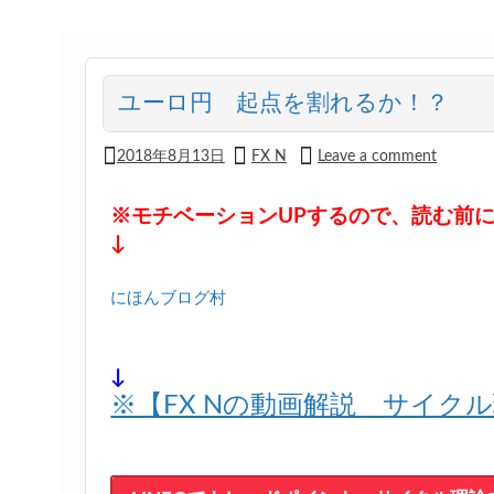
ユーロ円 起点を割れるか！？
2018年8月13日
FX N
Leave a comment
※モチベーションUPするので、読む前
↓
にほんブログ村
↓
※【FX Nの動画解説 サイク