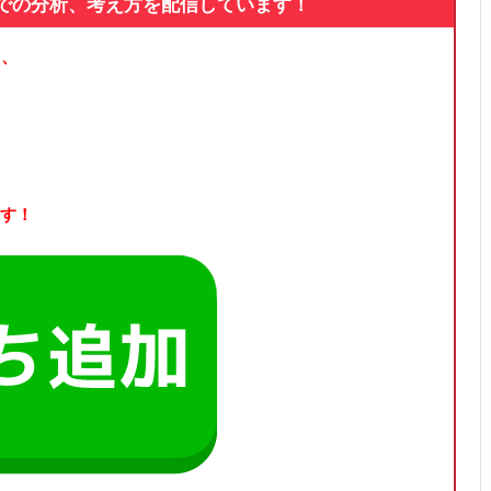
論での分析、考え方を配信しています！
る、
す！