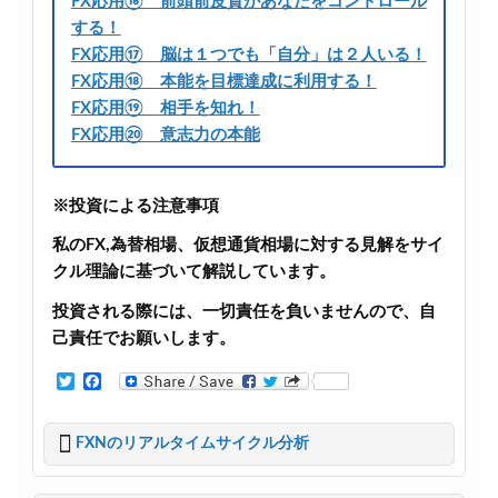
FX応用⑯ 前頭前皮質があなたをコントロール
する！
FX応用⑰ 脳は１つでも「自分」は２人いる！
FX応用⑱ 本能を目標達成に利用する！
FX応用⑲ 相手を知れ！
FX応用⑳ 意志力の本能
※投資による注意事項
私のFX,為替相場、仮想通貨相場に対する見解をサイ
クル理論に基づいて解説しています。
投資される際には、一切責任を負いませんので、自
己責任でお願いします。
T
F
w
a
i
c
t
e
FXNのリアルタイムサイクル分析
t
b
e
o
r
o