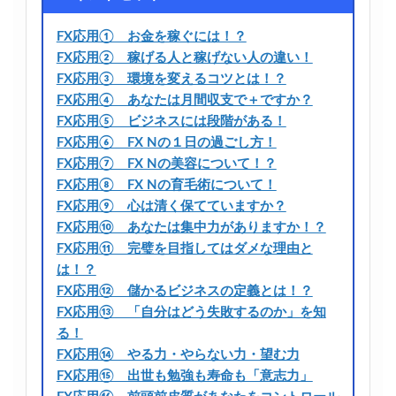
FX応用① お金を稼ぐには！？
FX応用② 稼げる人と稼げない人の違い！
FX応用③ 環境を変えるコツとは！？
FX応用④ あなたは月間収支で＋ですか？
FX応用⑤ ビジネスには段階がある！
FX応用⑥ FX Nの１日の過ごし方！
FX応用⑦ FX Nの美容について！？
FX応用⑧ FX Nの育毛術について！
FX応用⑨ 心は清く保てていますか？
FX応用⑩ あなたは集中力がありますか！？
FX応用⑪ 完璧を目指してはダメな理由と
は！？
FX応用⑫ 儲かるビジネスの定義とは！？
FX応用⑬ 「自分はどう失敗するのか」を知
る！
FX応用⑭ やる力・やらない力・望む力
FX応用⑮ 出世も勉強も寿命も「意志力」