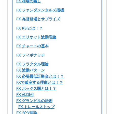
FX 相場の騙し
FX ファンダメンタルズ指標
FX 為替相場とサプライズ
FX RSIとは！？
FX エリオット波動理論
FX チャートの基本
FX フィボナッチ
FX フラクタル理論
FX 波動パターン
FX 必要最低証拠金とは！？
FXで破産する理由とは！？
FX ボックス圏とは！？
FX VLDMI
FX グランビルの法則
FX トレールストップ
FX ダウ理論