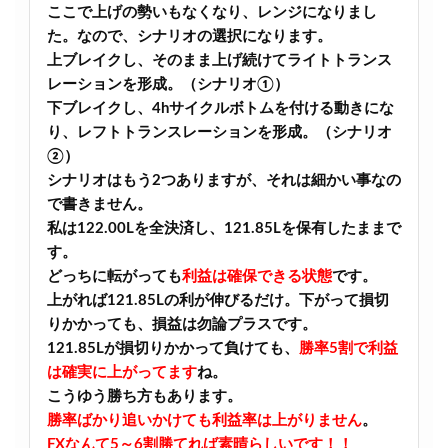
ここで上げの勢いもなくなり、レンジになりまし
た。なので、シナリオの選択になります。
上ブレイクし、そのまま上げ続けてライトトランス
レーションを形成。（シナリオ①）
下ブレイクし、4hサイクルボトムを付ける動きにな
り、レフトトランスレーションを形成。（シナリオ
②）
シナリオはもう2つありますが、それは細かい事なの
で書きません。
私は122.00Lを全決済し、121.85Lを保有したままで
す。
どっちに転がっても
利益は確保できる状態
です。
上がれば121.85Lの利が伸びるだけ。下がって損切
りかかっても、損益は勿論プラスです。
121.85Lが損切りかかって負けても、
勝率5割で利益
は確実に上がってます
ね。
こうゆう勝ち方もあります。
勝率ばかり追いかけても利益率は上がりません
。
FXなんて5～6割勝てれば素晴らしいです！！