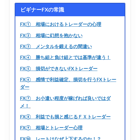
ビギナーFXの常識
FX① 相場におけるトレーダーの心理
FX② 相場に幻想を抱かない
FX③ メンタルを鍛えるの間違い
FX④ 勝ち組と負け組とでは基準が違う！
FX⑤ 損切ができないFXトレーダー
FX⑥ 感情で利益確定、損切を行うFXトレー
ダー
FX⑦ お小遣い程度が稼げれば良いではダ
メ！
FX⑧ 利益でも損と感じるＦＸトレーダー
FX⑨ 相場とトレーダー心理
FX⑩ レートはなぜ上下するのか！？