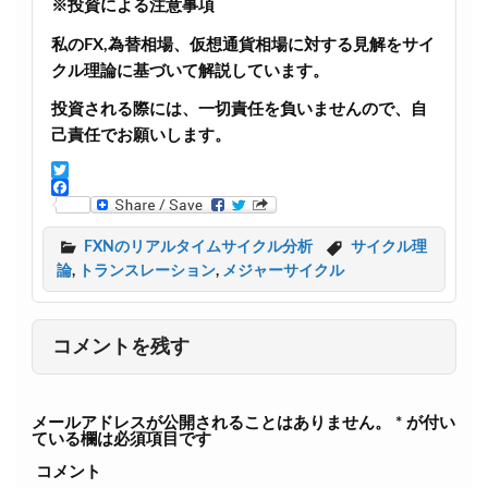
※投資による注意事項
私のFX,為替相場、仮想通貨相場に対する見解をサイ
クル理論に基づいて解説しています。
投資される際には、一切責任を負いませんので、自
己責任でお願いします。
T
w
F
i
a
t
c
FXNのリアルタイムサイクル分析
サイクル理
t
e
論
,
トランスレーション
,
メジャーサイクル
e
b
r
o
o
k
コメントを残す
メールアドレスが公開されることはありません。
*
が付い
ている欄は必須項目です
コメント