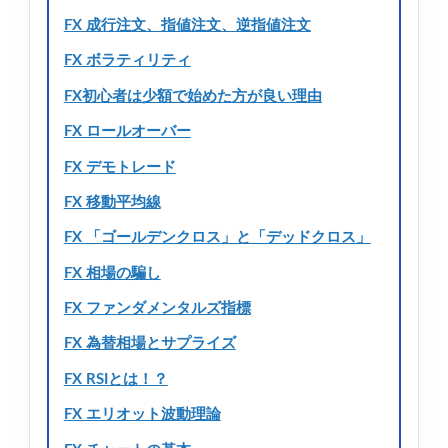
FX 成行注文、指値注文、逆指値注文
FX ボラティリティ
FX初心者は少額で始めた方が良い理由
FX ロールオーバー
FX デモトレード
FX 移動平均線
FX 「ゴールデンクロス」と「デッドクロス」
FX 相場の騙し
FX ファンダメンタルズ指標
FX 為替相場とサプライズ
FX RSIとは！？
FX エリオット波動理論