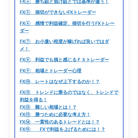
FX④ 勝ち組と負け組とでは基準が違う！
FX⑤ 損切ができないFXトレーダー
FX⑥ 感情で利益確定、損切を行うFXトレー
ダー
FX⑦ お小遣い程度が稼げれば良いではダ
メ！
FX⑧ 利益でも損と感じるＦＸトレーダー
FX⑨ 相場とトレーダー心理
FX⑩ レートはなぜ上下するのか！？
FX⑪ トレンドに乗るのではなく、トレンドで
利益を得る！
FX⑫ 難しい相場とは！？
FX⑬ 勝つために必要な考え方！
FX⑭ 一貫性のあるトレードとは！？
FX⑮ FXで利益を上げるためには！？