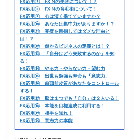
FX応用⑦ FX Nの美容について！？
FX応用⑧ FX Nの育毛術について！
FX応用⑨ 心は清く保てていますか？
FX応用⑩ あなたは集中力がありますか！？
FX応用⑪ 完璧を目指してはダメな理由と
は！？
FX応用⑫ 儲かるビジネスの定義とは！？
FX応用⑬ 「自分はどう失敗するのか」を知
る！
FX応用⑭ やる力・やらない力・望む力
FX応用⑮ 出世も勉強も寿命も「意志力」
FX応用⑯ 前頭前皮質があなたをコントロール
する！
FX応用⑰ 脳は１つでも「自分」は２人いる！
FX応用⑱ 本能を目標達成に利用する！
FX応用⑲ 相手を知れ！
FX応用⑳ 意志力の本能