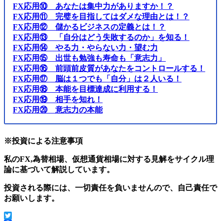
FX応用⑩ あなたは集中力がありますか！？
FX応用⑪ 完璧を目指してはダメな理由とは！？
FX応用⑫ 儲かるビジネスの定義とは！？
FX応用⑬ 「自分はどう失敗するのか」を知る！
FX応用⑭ やる力・やらない力・望む力
FX応用⑮ 出世も勉強も寿命も「意志力」
FX応用⑯ 前頭前皮質があなたをコントロールする！
FX応用⑰ 脳は１つでも「自分」は２人いる！
FX応用⑱ 本能を目標達成に利用する！
FX応用⑲ 相手を知れ！
FX応用⑳ 意志力の本能
※投資による注意事項
私のFX,為替相場、仮想通貨相場に対する見解をサイクル理
論に基づいて解説しています。
投資される際には、一切責任を負いませんので、自己責任で
お願いします。