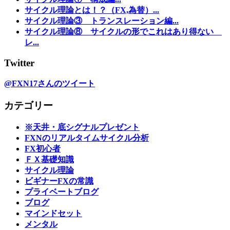
サイクル理論とは！？（FX,為替）...
サイクル理論③ トランスレーション編...
サイクル理論⑧ サイクルの形でこれはあり得ない
レ...
Twitter
@FXN17さんのツイート
カテゴリー
※天井・底シグナルプレゼント
FXNのリアルタイムサイクル分析
FX初心者
ＦＸ基礎知識
サイクル理論
ビギナーFXの常識
プライベートブログ
ブログ
マインドセット
メンタル