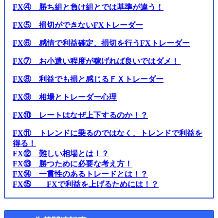
FX④ 勝ち組と負け組とでは基準が違う！
FX⑤ 損切ができないFXトレーダー
FX⑥ 感情で利益確定、損切を行うFXトレーダー
FX⑦ お小遣い程度が稼げれば良いではダメ！
FX⑧ 利益でも損と感じるＦＸトレーダー
FX⑨ 相場とトレーダー心理
FX⑩ レートはなぜ上下するのか！？
FX⑪ トレンドに乗るのではなく、トレンドで利益を
得る！
FX⑫ 難しい相場とは！？
FX⑬ 勝つために必要な考え方！
FX⑭ 一貫性のあるトレードとは！？
FX⑮ FXで利益を上げるためには！？