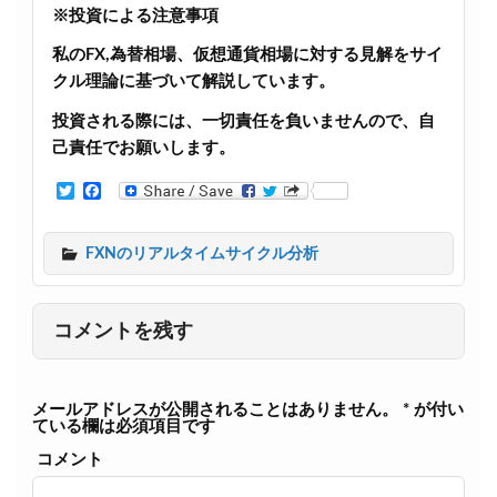
※投資による注意事項
私のFX,為替相場、仮想通貨相場に対する見解をサイ
クル理論に基づいて解説しています。
投資される際には、一切責任を負いませんので、自
己責任でお願いします。
T
F
w
a
i
c
t
e
FXNのリアルタイムサイクル分析
t
b
e
o
r
o
k
コメントを残す
メールアドレスが公開されることはありません。
*
が付い
ている欄は必須項目です
コメント