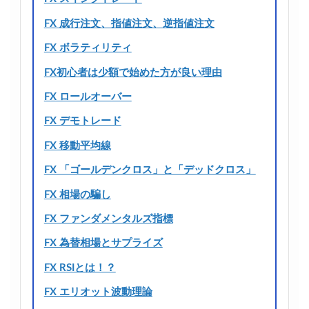
FX 成行注文、指値注文、逆指値注文
FX ボラティリティ
FX初心者は少額で始めた方が良い理由
FX ロールオーバー
FX デモトレード
FX 移動平均線
FX 「ゴールデンクロス」と「デッドクロス」
FX 相場の騙し
FX ファンダメンタルズ指標
FX 為替相場とサプライズ
FX RSIとは！？
FX エリオット波動理論