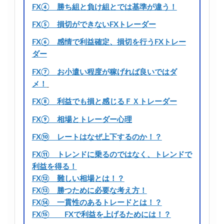
FX④ 勝ち組と負け組とでは基準が違う！
FX⑤ 損切ができないFXトレーダー
FX⑥ 感情で利益確定、損切を行うFXトレー
ダー
FX⑦ お小遣い程度が稼げれば良いではダ
メ！
FX⑧ 利益でも損と感じるＦＸトレーダー
FX⑨ 相場とトレーダー心理
FX⑩ レートはなぜ上下するのか！？
FX⑪ トレンドに乗るのではなく、トレンドで
利益を得る！
FX⑫ 難しい相場とは！？
FX⑬ 勝つために必要な考え方！
FX⑭ 一貫性のあるトレードとは！？
FX⑮ FXで利益を上げるためには！？