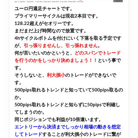
ユーロ円週足チャートです。
プライマリーサイクルは現在2本目です。
128.22超えがセオリーです。
まだまだ上げ時間なので放置です。
4hサイクルボトムを付けにいく下落を取る予定です
が、
引っ張りませんし、引っ張れません
。
何が言いたいのかというと、
どのスパンでトレード
を行うのかをしっかり決めましょう！！
という事で
す。
そうしないと、
利大損小
のトレードができないで
す。
500pips取れるトレンドと知っていて500pips取るの
か。
500pips取れるトレンドと知らずに50pipsで利確し
てしまうのか。
同じポジションでも利益が10倍違います。
エントリーから決済までしっかり相場の動きを想定
してトレード
することが利大損小のトレードに繋が