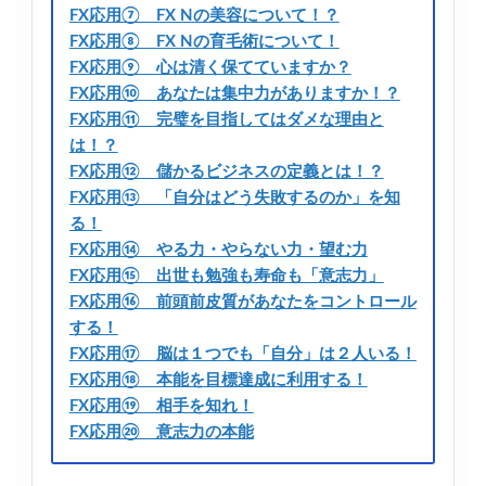
FX応用⑦ FX Nの美容について！？
FX応用⑧ FX Nの育毛術について！
FX応用⑨ 心は清く保てていますか？
FX応用⑩ あなたは集中力がありますか！？
FX応用⑪ 完璧を目指してはダメな理由と
は！？
FX応用⑫ 儲かるビジネスの定義とは！？
FX応用⑬ 「自分はどう失敗するのか」を知
る！
FX応用⑭ やる力・やらない力・望む力
FX応用⑮ 出世も勉強も寿命も「意志力」
FX応用⑯ 前頭前皮質があなたをコントロール
する！
FX応用⑰ 脳は１つでも「自分」は２人いる！
FX応用⑱ 本能を目標達成に利用する！
FX応用⑲ 相手を知れ！
FX応用⑳ 意志力の本能