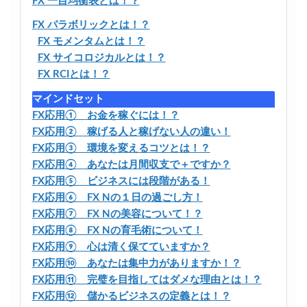
FX 一目均衡表とは！？
FX パラボリックとは！？
FX モメンタムとは！？
FX サイコロジカルとは！？
FX RCIとは！？
マインドセット
FX応用① お金を稼ぐには！？
FX応用② 稼げる人と稼げない人の違い！
FX応用③ 環境を変えるコツとは！？
FX応用④ あなたは月間収支で＋ですか？
FX応用⑤ ビジネスには段階がある！
FX応用⑥ FX Nの１日の過ごし方！
FX応用⑦ FX Nの美容について！？
FX応用⑧ FX Nの育毛術について！
FX応用⑨ 心は清く保てていますか？
FX応用⑩ あなたは集中力がありますか！？
FX応用⑪ 完璧を目指してはダメな理由とは！？
FX応用⑫ 儲かるビジネスの定義とは！？