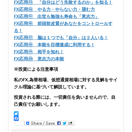
FX応用⑬ 「自分はどう失敗するのか」を知る！
FX応用⑭ やる力・やらない力・望む力
FX応用⑮ 出世も勉強も寿命も「意志力」
FX応用⑯ 前頭前皮質があなたをコントロールす
る！
FX応用⑰ 脳は１つでも「自分」は２人いる！
FX応用⑱ 本能を目標達成に利用する！
FX応用⑲ 相手を知れ！
FX応用⑳ 意志力の本能
※投資による注意事項
私のFX,為替相場、仮想通貨相場に対する見解をサイ
クル理論に基づいて解説しています。
投資される際には、一切責任を負いませんので、自
己責任でお願いします。
T
w
F
i
a