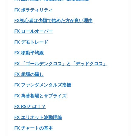
FX ボラティリティ
FX初心者は少額で始めた方が良い理由
FX ロールオーバー
FX デモトレード
FX 移動平均線
FX 「ゴールデンクロス」と「デッドクロス」
FX 相場の騙し
FX ファンダメンタルズ指標
FX 為替相場とサプライズ
FX RSIとは！？
FX エリオット波動理論
FX チャートの基本