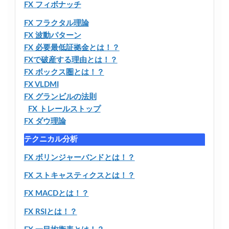
FX フィボナッチ
FX フラクタル理論
FX 波動パターン
FX 必要最低証拠金とは！？
FXで破産する理由とは！？
FX ボックス圏とは！？
FX VLDMI
FX グランビルの法則
FX トレールストップ
FX ダウ理論
テクニカル分析
FX ボリンジャーバンドとは！？
FX ストキャスティクスとは！？
FX MACDとは！？
FX RSIとは！？