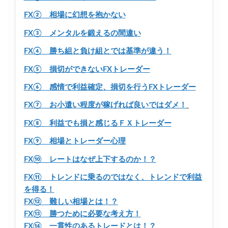
FX② 相場に幻想を抱かない
FX③ メンタルを鍛えるの間違い
FX④ 勝ち組と負け組とでは基準が違う！
FX⑤ 損切ができないFXトレーダー
FX⑥ 感情で利益確定、損切を行うFXトレーダー
FX⑦ お小遣い程度が稼げれば良いではダメ！
FX⑧ 利益でも損と感じるＦＸトレーダー
FX⑨ 相場とトレーダー心理
FX⑩ レートはなぜ上下するのか！？
FX⑪ トレンドに乗るのではなく、トレンドで利益
を得る！
FX⑫ 難しい相場とは！？
FX⑬ 勝つために必要な考え方！
FX⑭ 一貫性のあるトレードとは！？