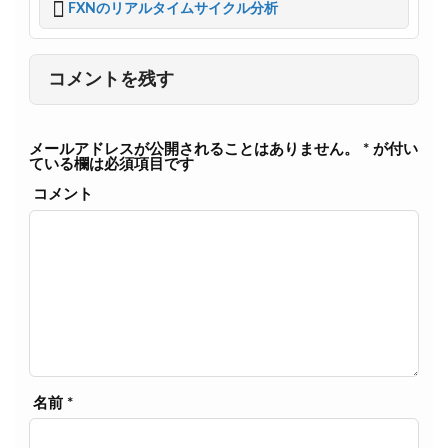
t
c
FXNのリアルタイムサイクル分析
t
e
e
b
r
o
o
コメントを残す
k
メールアドレスが公開されることはありません。
*
が付い
ている欄は必須項目です
コメント
名前
*