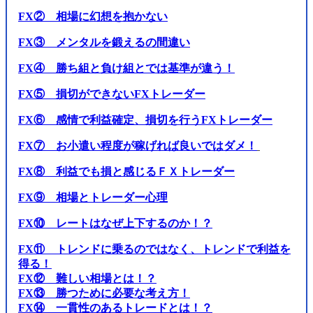
FX② 相場に幻想を抱かない
FX③ メンタルを鍛えるの間違い
FX④ 勝ち組と負け組とでは基準が違う！
FX⑤ 損切ができないFXトレーダー
FX⑥ 感情で利益確定、損切を行うFXトレーダー
FX⑦ お小遣い程度が稼げれば良いではダメ！
FX⑧ 利益でも損と感じるＦＸトレーダー
FX⑨ 相場とトレーダー心理
FX⑩ レートはなぜ上下するのか！？
FX⑪ トレンドに乗るのではなく、トレンドで利益を
得る！
FX⑫ 難しい相場とは！？
FX⑬ 勝つために必要な考え方！
FX⑭ 一貫性のあるトレードとは！？