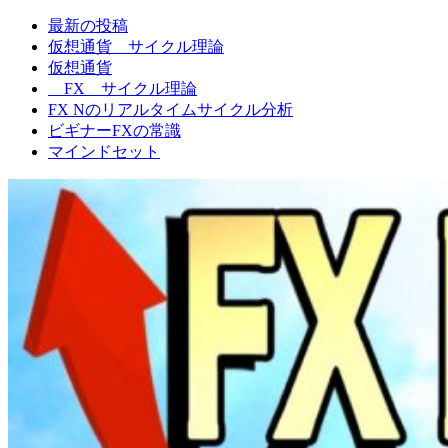
最新の投稿
FXNの相場観
仮想通貨 サイクル理論
仮想通貨
FX サイクル理論
FX Nのリアルタイムサイクル分析
ビギナーFXの常識
マインドセット