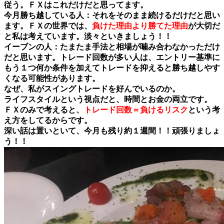
従う。ＦＸはこれだけだと思ってます。
今月勝ち越している人：それをそのまま続けるだけだと思い
ます。ＦＸの世界では、
負けた理由より勝てた理由
が大切だ
と私は考えています。淡々といきましょう！！
イーブンの人：たまたま手法と相場が噛み合わなかっただけ
だと思います。トレード回数が多い人は、エントリー基準に
もう１つ何か条件を加えてトレードを抑えると勝ち越しやす
くなる可能性があります。
なぜ、私がスイングトレードを好んでいるのか。
ライフスタイルという視点だと、時間とお金の両立です。
ＦＸのみで考えると、
トレード回数＝負けるリスク
という考
え方をしてるからです。
深い話は置いといて、今月も残り約１週間！！頑張りましょ
う！！