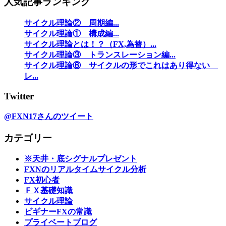
人気記事ランキング
サイクル理論② 周期編...
サイクル理論① 構成編...
サイクル理論とは！？（FX,為替）...
サイクル理論③ トランスレーション編...
サイクル理論⑧ サイクルの形でこれはあり得ない
レ...
Twitter
@FXN17さんのツイート
カテゴリー
※天井・底シグナルプレゼント
FXNのリアルタイムサイクル分析
FX初心者
ＦＸ基礎知識
サイクル理論
ビギナーFXの常識
プライベートブログ