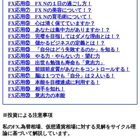
FX応用⑥ FX Nの１日の過ごし方！
FX応用⑦ FX Nの美容について！？
FX応用⑧ FX Nの育毛術について！
FX応用⑨ 心は清く保てていますか？
FX応用⑩ あなたは集中力がありますか！？
FX応用⑪ 完璧を目指してはダメな理由とは！？
FX応用⑫ 儲かるビジネスの定義とは！？
FX応用⑬ 「自分はどう失敗するのか」を知る！
FX応用⑭ やる力・やらない力・望む力
FX応用⑮ 出世も勉強も寿命も「意志力」
FX応用⑯ 前頭前皮質があなたをコントロールする！
FX応用⑰ 脳は１つでも「自分」は２人いる！
FX応用⑱ 本能を目標達成に利用する！
FX応用⑲ 相手を知れ！
FX応用⑳ 意志力の本能
※投資による注意事項
私のFX,為替相場、仮想通貨相場に対する見解をサイクル理
論に基づいて解説しています。