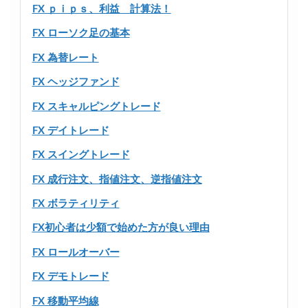
FX ｐｉｐｓ、利益 計算法！
FX ローソク足の基本
FX 為替レート
FX ヘッジファンド
FX スキャルピングトレード
FX デイトレード
FX スイングトレード
FX 成行注文、指値注文、逆指値注文
FX ボラティリティ
FX初心者は少額で始めた方が良い理由
FX ロールオーバー
FX デモトレード
FX 移動平均線