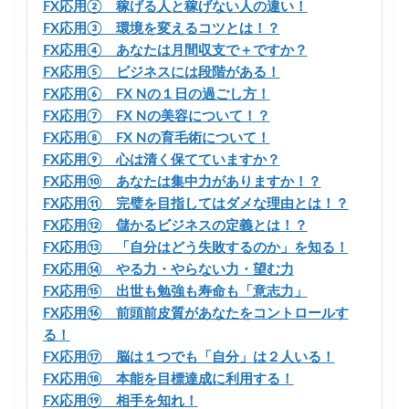
FX応用② 稼げる人と稼げない人の違い！
FX応用③ 環境を変えるコツとは！？
FX応用④ あなたは月間収支で＋ですか？
FX応用⑤ ビジネスには段階がある！
FX応用⑥ FX Nの１日の過ごし方！
FX応用⑦ FX Nの美容について！？
FX応用⑧ FX Nの育毛術について！
FX応用⑨ 心は清く保てていますか？
FX応用⑩ あなたは集中力がありますか！？
FX応用⑪ 完璧を目指してはダメな理由とは！？
FX応用⑫ 儲かるビジネスの定義とは！？
FX応用⑬ 「自分はどう失敗するのか」を知る！
FX応用⑭ やる力・やらない力・望む力
FX応用⑮ 出世も勉強も寿命も「意志力」
FX応用⑯ 前頭前皮質があなたをコントロールす
る！
FX応用⑰ 脳は１つでも「自分」は２人いる！
FX応用⑱ 本能を目標達成に利用する！
FX応用⑲ 相手を知れ！