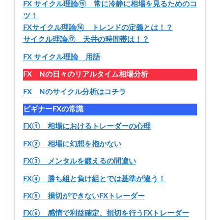
FX サイクル理論⑮ 常に冷静に相場を見るためのコ
ツ！
FXサイクル理論⑯ トレンドの定義とは！？
サイクル理論⑰ 天井の時間帯は！？
FX サイクル理論 用語
FX Nの日々のリアルタイム相場分析
FX Nのサイクル分析はコチラ
ビギナーFXの常識
FX① 相場におけるトレーダーの心理
FX② 相場に幻想を抱かない
FX③ メンタルを鍛えるの間違い
FX④ 勝ち組と負け組とでは基準が違う！
FX⑤ 損切ができないFXトレーダー
FX⑥ 感情で利益確定、損切を行うFXトレーダー