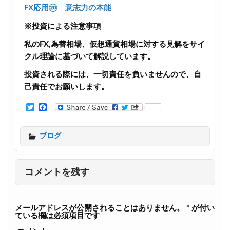
FX応用⑳ 意志力の本能
※投資による注意事項
私のFX,為替相場、仮想通貨相場に対する見解をサイ
クル理論に基づいて解説しています。
投資される際には、一切責任を負いませんので、自
己責任でお願いします。
T
F
w
a
i
c
t
e
ブログ
t
b
e
o
r
o
k
コメントを残す
メールアドレスが公開されることはありません。
*
が付い
ている欄は必須項目です