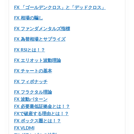
FX 「ゴールデンクロス」と「デッドクロス」
FX 相場の騙し
FX ファンダメンタルズ指標
FX 為替相場とサプライズ
FX RSIとは！？
FX エリオット波動理論
FX チャートの基本
FX フィボナッチ
FX フラクタル理論
FX 波動パターン
FX 必要最低証拠金とは！？
FXで破産する理由とは！？
FX ボックス圏とは！？
FX VLDMI