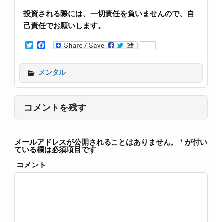
投資される際には、一切責任を負いませんので、自
己責任でお願いします。
T
F
w
a
i
c
t
e
メンタル
t
b
e
o
r
o
k
コメントを残す
メールアドレスが公開されることはありません。
*
が付い
ている欄は必須項目です
コメント