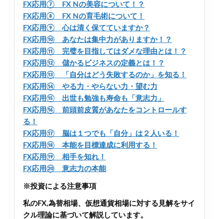
FX応用⑦ FX Nの美容について！？
FX応用⑧ FX Nの育毛術について！
FX応用⑨ 心は清く保てていますか？
FX応用⑩ あなたは集中力がありますか！？
FX応用⑪ 完璧を目指してはダメな理由とは！？
FX応用⑫ 儲かるビジネスの定義とは！？
FX応用⑬ 「自分はどう失敗するのか」を知る！
FX応用⑭ やる力・やらない力・望む力
FX応用⑮ 出世も勉強も寿命も「意志力」
FX応用⑯ 前頭前皮質があなたをコントロールす
る！
FX応用⑰ 脳は１つでも「自分」は２人いる！
FX応用⑱ 本能を目標達成に利用する！
FX応用⑲ 相手を知れ！
FX応用⑳ 意志力の本能
※投資による注意事項
私のFX,為替相場、仮想通貨相場に対する見解をサイ
クル理論に基づいて解説しています。