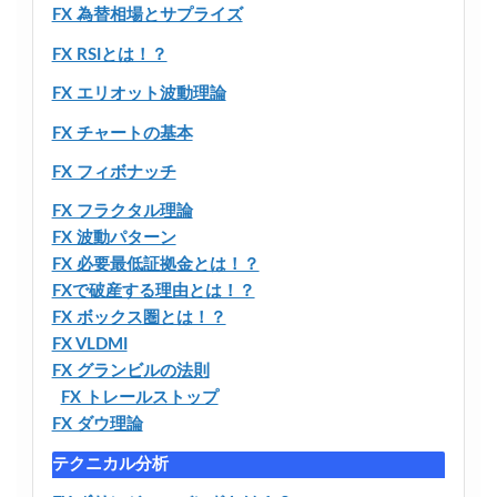
FX 為替相場とサプライズ
FX RSIとは！？
FX エリオット波動理論
FX チャートの基本
FX フィボナッチ
FX フラクタル理論
FX 波動パターン
FX 必要最低証拠金とは！？
FXで破産する理由とは！？
FX ボックス圏とは！？
FX VLDMI
FX グランビルの法則
FX トレールストップ
FX ダウ理論
テクニカル分析