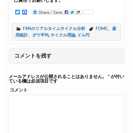
己責任でお願いします。
T
F
w
a
i
c
t
e
FXNのリアルタイムサイクル分析
FOMC、雇
t
b
用統計、ダウ平均
,
サイクル理論
,
ドル円
e
o
r
o
k
コメントを残す
メールアドレスが公開されることはありません。
*
が付い
ている欄は必須項目です
コメント