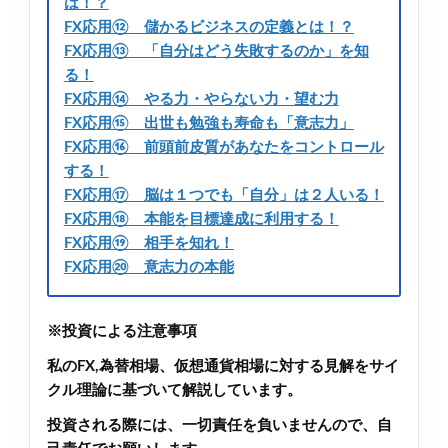
は！？
FX応用⑫ 儲かるビジネスの定義とは！？
FX応用⑬ 「自分はどう失敗するのか」を知
る！
FX応用⑭ やる力・やらない力・望む力
FX応用⑮ 出世も勉強も寿命も「意志力」
FX応用⑯ 前頭前皮質があなたをコントロール
する！
FX応用⑰ 脳は１つでも「自分」は２人いる！
FX応用⑱ 本能を目標達成に利用する！
FX応用⑲ 相手を知れ！
FX応用⑳ 意志力の本能
※投資による注意事項
私のFX,為替相場、仮想通貨相場に対する見解をサイ
クル理論に基づいて解説しています。
投資される際には、一切責任を負いませんので、自