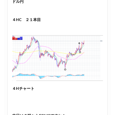
ドル円
４HC ２１本目
４Hチャート