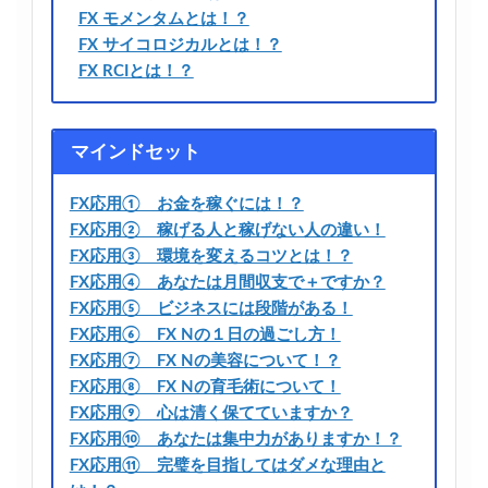
FX モメンタムとは！？
FX サイコロジカルとは！？
FX RCIとは！？
マインドセット
FX応用① お金を稼ぐには！？
FX応用② 稼げる人と稼げない人の違い！
FX応用③ 環境を変えるコツとは！？
FX応用④ あなたは月間収支で＋ですか？
FX応用⑤ ビジネスには段階がある！
FX応用⑥ FX Nの１日の過ごし方！
FX応用⑦ FX Nの美容について！？
FX応用⑧ FX Nの育毛術について！
FX応用⑨ 心は清く保てていますか？
FX応用⑩ あなたは集中力がありますか！？
FX応用⑪ 完璧を目指してはダメな理由と