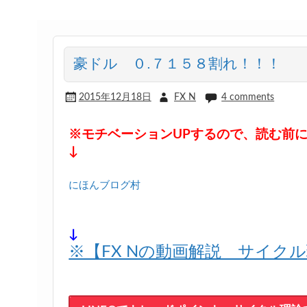
豪ドル ０.７１５８割れ！！！
2015年12月18日
FX N
4 comments
※モチベーションUPするので、読む前
↓
にほんブログ村
↓
※【FX Nの動画解説 サイク