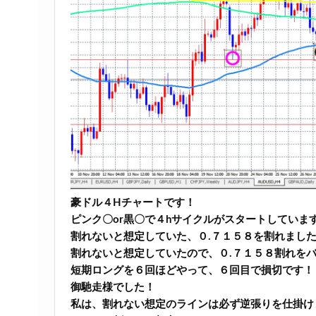
豪ドル４Hチャートです！
ピンク〇or黒〇で４hサイクルがスタートしていま
割れないと想定していた、０.７１５８を割れまし
割れないと想定していたので、０.７１５８割れを
短期ロングを６回ほどやって、６回目で損切です！
御馳走様でした！
私は、割れない想定のラインは必ず逆張りを仕掛け