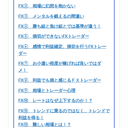
FX② 相場に幻想を抱かない
FX③ メンタルを鍛えるの間違い
FX④ 勝ち組と負け組とでは基準が違う！
FX⑤ 損切ができないFXトレーダー
FX⑥ 感情で利益確定、損切を行うFXトレー
ダー
FX⑦ お小遣い程度が稼げれば良いではダ
メ！
FX⑧ 利益でも損と感じるＦＸトレーダー
FX⑨ 相場とトレーダー心理
FX⑩ レートはなぜ上下するのか！？
FX⑪ トレンドに乗るのではなく、トレンドで
利益を得る！
FX⑫ 難しい相場とは！？