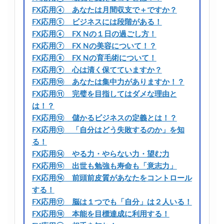
FX応用④ あなたは月間収支で＋ですか？
FX応用⑤ ビジネスには段階がある！
FX応用⑥ FX Nの１日の過ごし方！
FX応用⑦ FX Nの美容について！？
FX応用⑧ FX Nの育毛術について！
FX応用⑨ 心は清く保てていますか？
FX応用⑩ あなたは集中力がありますか！？
FX応用⑪ 完璧を目指してはダメな理由と
は！？
FX応用⑫ 儲かるビジネスの定義とは！？
FX応用⑬ 「自分はどう失敗するのか」を知
る！
FX応用⑭ やる力・やらない力・望む力
FX応用⑮ 出世も勉強も寿命も「意志力」
FX応用⑯ 前頭前皮質があなたをコントロール
する！
FX応用⑰ 脳は１つでも「自分」は２人いる！
FX応用⑱ 本能を目標達成に利用する！