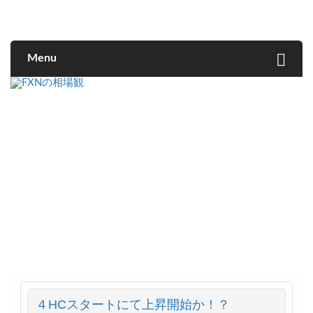
FXNの相場観
Menu
４HCスタートにて上昇開始か！？