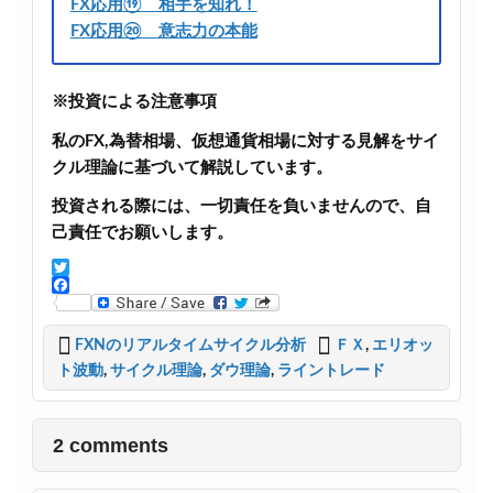
FX応用⑲ 相手を知れ！
FX応用⑳ 意志力の本能
※投資による注意事項
私のFX,為替相場、仮想通貨相場に対する見解をサイ
クル理論に基づいて解説しています。
投資される際には、一切責任を負いませんので、自
己責任でお願いします。
T
w
F
i
a
t
c
FXNのリアルタイムサイクル分析
ＦＸ
,
エリオッ
t
e
ト波動
,
サイクル理論
,
ダウ理論
,
ライントレード
e
b
r
o
o
k
2 comments