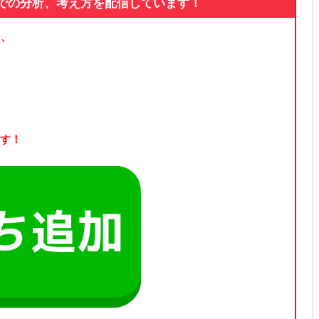
論での分析、考え方を配信しています！
る、
す！