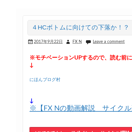
４HCボトムに向けての下落か！？
2017年9月22日
FX N
Leave a comment
※モチベーションUPするので、読む前
↓
にほんブログ村
↓
※【FX Nの動画解説 サイク