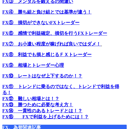
FX③ メンタルを鍛えるの間違い
FX④ 勝ち組と負け組とでは基準が違う！
FX⑤ 損切ができないFXトレーダー
FX⑥ 感情で利益確定、損切を行うFXトレーダー
FX⑦ お小遣い程度が稼げれば良いではダメ！
FX⑧ 利益でも損と感じるＦＸトレーダー
FX⑨ 相場とトレーダー心理
FX⑩ レートはなぜ上下するのか！？
FX⑪ トレンドに乗るのではなく、トレンドで利益を得
る！
FX⑫ 難しい相場とは！？
FX⑬ 勝つために必要な考え方！
FX⑭ 一貫性のあるトレードとは！？
FX⑮ FXで利益を上げるためには！？
FX、為替関連記事