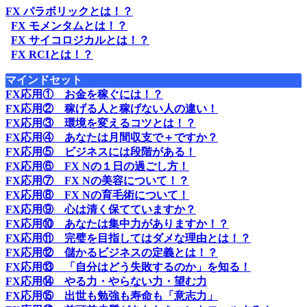
FX パラボリックとは！？
FX モメンタムとは！？
FX サイコロジカルとは！？
FX RCIとは！？
マインドセット
FX応用① お金を稼ぐには！？
FX応用② 稼げる人と稼げない人の違い！
FX応用③ 環境を変えるコツとは！？
FX応用④ あなたは月間収支で＋ですか？
FX応用⑤ ビジネスには段階がある！
FX応用⑥ FX Nの１日の過ごし方！
FX応用⑦ FX Nの美容について！？
FX応用⑧ FX Nの育毛術について！
FX応用⑨ 心は清く保てていますか？
FX応用⑩ あなたは集中力がありますか！？
FX応用⑪ 完璧を目指してはダメな理由とは！？
FX応用⑫ 儲かるビジネスの定義とは！？
FX応用⑬ 「自分はどう失敗するのか」を知る！
FX応用⑭ やる力・やらない力・望む力
FX応用⑮ 出世も勉強も寿命も「意志力」