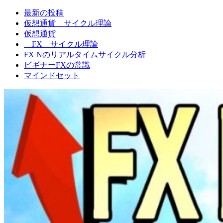
最新の投稿
FXNの相場観
仮想通貨 サイクル理論
仮想通貨
FX サイクル理論
FX Nのリアルタイムサイクル分析
ビギナーFXの常識
マインドセット