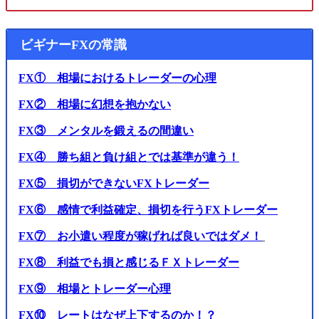
ビギナーFXの常識
FX① 相場におけるトレーダーの心理
FX② 相場に幻想を抱かない
FX③ メンタルを鍛えるの間違い
FX④ 勝ち組と負け組とでは基準が違う！
FX⑤ 損切ができないFXトレーダー
FX⑥ 感情で利益確定、損切を行うFXトレーダー
FX⑦ お小遣い程度が稼げれば良いではダメ！
FX⑧ 利益でも損と感じるＦＸトレーダー
FX⑨ 相場とトレーダー心理
FX⑩ レートはなぜ上下するのか！？