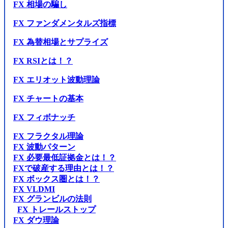
FX 相場の騙し
FX ファンダメンタルズ指標
FX 為替相場とサプライズ
FX RSIとは！？
FX エリオット波動理論
FX チャートの基本
FX フィボナッチ
FX フラクタル理論
FX 波動パターン
FX 必要最低証拠金とは！？
FXで破産する理由とは！？
FX ボックス圏とは！？
FX VLDMI
FX グランビルの法則
FX トレールストップ
FX ダウ理論