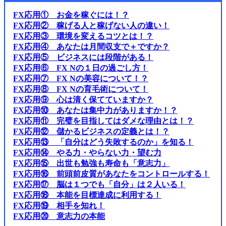
FX応用① お金を稼ぐには！？
FX応用② 稼げる人と稼げない人の違い！
FX応用③ 環境を変えるコツとは！？
FX応用④ あなたは月間収支で＋ですか？
FX応用⑤ ビジネスには段階がある！
FX応用⑥ FX Nの１日の過ごし方！
FX応用⑦ FX Nの美容について！？
FX応用⑧ FX Nの育毛術について！
FX応用⑨ 心は清く保てていますか？
FX応用⑩ あなたは集中力がありますか！？
FX応用⑪ 完璧を目指してはダメな理由とは！？
FX応用⑫ 儲かるビジネスの定義とは！？
FX応用⑬ 「自分はどう失敗するのか」を知る！
FX応用⑭ やる力・やらない力・望む力
FX応用⑮ 出世も勉強も寿命も「意志力」
FX応用⑯ 前頭前皮質があなたをコントロールする！
FX応用⑰ 脳は１つでも「自分」は２人いる！
FX応用⑱ 本能を目標達成に利用する！
FX応用⑲ 相手を知れ！
FX応用⑳ 意志力の本能