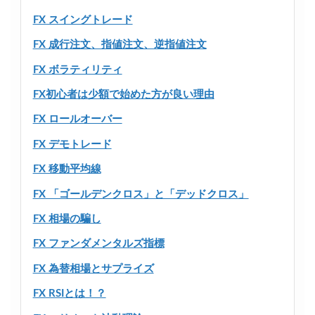
FX スイングトレード
FX 成行注文、指値注文、逆指値注文
FX ボラティリティ
FX初心者は少額で始めた方が良い理由
FX ロールオーバー
FX デモトレード
FX 移動平均線
FX 「ゴールデンクロス」と「デッドクロス」
FX 相場の騙し
FX ファンダメンタルズ指標
FX 為替相場とサプライズ
FX RSIとは！？