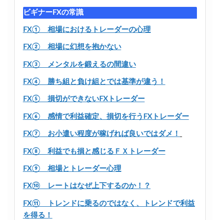
ビギナーFXの常識
FX① 相場におけるトレーダーの心理
FX② 相場に幻想を抱かない
FX③ メンタルを鍛えるの間違い
FX④ 勝ち組と負け組とでは基準が違う！
FX⑤ 損切ができないFXトレーダー
FX⑥ 感情で利益確定、損切を行うFXトレーダー
FX⑦ お小遣い程度が稼げれば良いではダメ！
FX⑧ 利益でも損と感じるＦＸトレーダー
FX⑨ 相場とトレーダー心理
FX⑩ レートはなぜ上下するのか！？
FX⑪ トレンドに乗るのではなく、トレンドで利益
を得る！