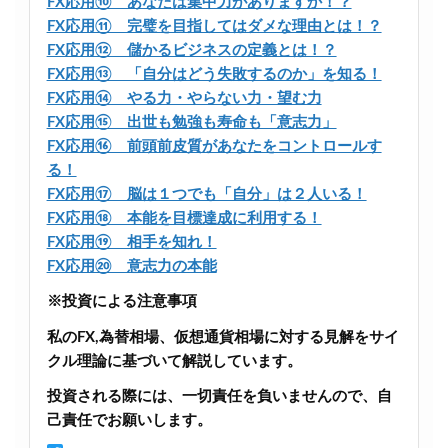
FX応用⑩ あなたは集中力がありますか！？
FX応用⑪ 完璧を目指してはダメな理由とは！？
FX応用⑫ 儲かるビジネスの定義とは！？
FX応用⑬ 「自分はどう失敗するのか」を知る！
FX応用⑭ やる力・やらない力・望む力
FX応用⑮ 出世も勉強も寿命も「意志力」
FX応用⑯ 前頭前皮質があなたをコントロールす
る！
FX応用⑰ 脳は１つでも「自分」は２人いる！
FX応用⑱ 本能を目標達成に利用する！
FX応用⑲ 相手を知れ！
FX応用⑳ 意志力の本能
※投資による注意事項
私のFX,為替相場、仮想通貨相場に対する見解をサイ
クル理論に基づいて解説しています。
投資される際には、一切責任を負いませんので、自
己責任でお願いします。