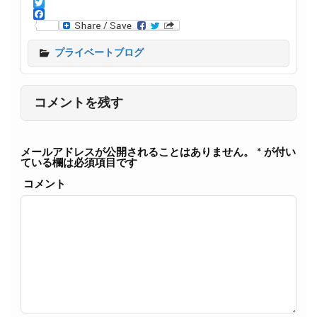
T
w
F
i
a
t
c
プライベートブログ
t
e
e
b
r
o
o
コメントを残す
k
メールアドレスが公開されることはありません。
*
が付い
ている欄は必須項目です
コメント